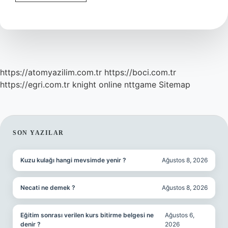
Ağaç
Adı
Nedir
https://atomyazilim.com.tr
https://boci.com.tr
https://egri.com.tr
knight online
nttgame
Sitemap
SIDEBAR
SON YAZILAR
Kuzu kulağı hangi mevsimde yenir ?
Ağustos 8, 2026
Necati ne demek ?
Ağustos 8, 2026
Eğitim sonrası verilen kurs bitirme belgesi ne
Ağustos 6,
denir ?
2026