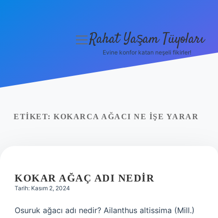
Rahat Yaşam Tüyoları
menüyü
aç
Evine konfor katan neşeli fikirler!
Anasayfa
Gizlilik Politikası
Yasal Uyarı
ETIKET:
KOKARCA AĞACI NE IŞE YARAR
Hakkımızda
KOKAR AĞAÇ ADI NEDIR
Tarih: Kasım 2, 2024
Osuruk ağacı adı nedir? Ailanthus altissima (Mill.)