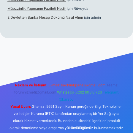
Müezzinlik Yapmanın Fazileti Nedir
için
Rüveyda
E Devletten Banka Hesap Dökümü Nasıl Alınır
için
admin
anlı maç izle
Reklam ve İletişim:
E-mail:
backlinkpaneli@gmail.com
Teams:
forumhizmeti@gmail.com
Whatsapp: 0262 606 0 726
Telegram:
@karabul
Yasal Uyarı:
Sitemiz, 5651 Sayılı Kanun gereğince Bilgi Teknolojileri
ve İletişim Kurumu (BTK) tarafından onaylanmış bir Yer Sağlayıcı
olarak hizmet vermektedir. Bu nedenle, sitedeki içerikleri proaktif
olarak denetleme veya araştırma yükümlülüğümüz bulunmamaktadır.