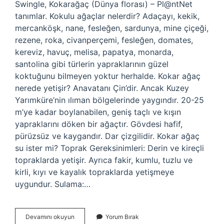
Swingle, Kokarağaç (Dünya florası) – Pl@ntNet
tanımlar. Kokulu ağaçlar nelerdir? Adaçayı, kekik,
mercanköşk, nane, fesleğen, sardunya, mine çiçeği,
rezene, roka, civanperçemi, fesleğen, domates,
kereviz, havuç, melisa, papatya, monarda,
santolina gibi türlerin yapraklarının güzel
koktuğunu bilmeyen yoktur herhalde. Kokar ağaç
nerede yetişir? Anavatanı Çin’dir. Ancak Kuzey
Yarımküre’nin ılıman bölgelerinde yaygındır. 20-25
m’ye kadar boylanabilen, geniş taçlı ve kışın
yapraklarını döken bir ağaçtır. Gövdesi hafif,
pürüzsüz ve kaygandır. Dar çizgilidir. Kokar ağaç
su ister mi? Toprak Gereksinimleri: Derin ve kireçli
topraklarda yetişir. Ayrıca fakir, kumlu, tuzlu ve
kirli, kıyı ve kayalık topraklarda yetişmeye
uygundur. Sulama:…
Kokar
Devamını okuyun
Yorum Bırak