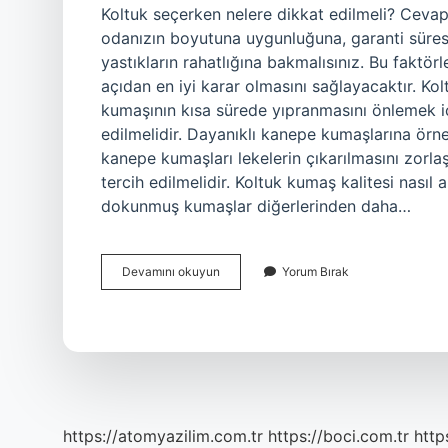
Koltuk seçerken nelere dikkat edilmeli? Cevap:
odanızın boyutuna uygunluğuna, garanti süresin
yastıkların rahatlığına bakmalısınız. Bu faktö
açıdan en iyi karar olmasını sağlayacaktır. Ko
kumaşının kısa sürede yıpranmasını önlemek iç
edilmelidir. Dayanıklı kanepe kumaşlarına örnek
kanepe kumaşları lekelerin çıkarılmasını zorl
tercih edilmelidir. Koltuk kumaş kalitesi nasıl 
dokunmuş kumaşlar diğerlerinden daha…
Koltuk
Devamını okuyun
Yorum Bırak
Seçimi
Yaparken
Nelere
Dikkat
Edilmeli
https://atomyazilim.com.tr
https://boci.com.tr
http