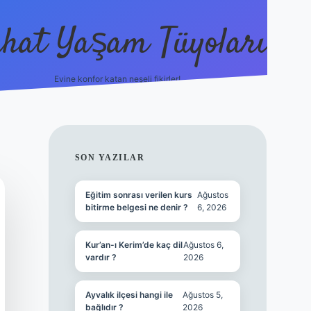
hat Yaşam Tüyoları
Evine konfor katan neşeli fikirler!
ilbet canlı maç 
SIDEBAR
SON YAZILAR
Eğitim sonrası verilen kurs
Ağustos
bitirme belgesi ne denir ?
6, 2026
Kur’an-ı Kerim’de kaç dil
Ağustos 6,
vardır ?
2026
Ayvalık ilçesi hangi ile
Ağustos 5,
bağlıdır ?
2026