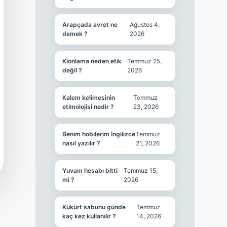
Arapçada avret ne
Ağustos 4,
demek ?
2026
Klonlama neden etik
Temmuz 25,
değil ?
2026
Kalem kelimesinin
Temmuz
etimolojisi nedir ?
23, 2026
Benim hobilerim İngilizce
Temmuz
nasıl yazılır ?
21, 2026
Yuvam hesabı bitti
Temmuz 15,
mi ?
2026
Kükürt sabunu günde
Temmuz
kaç kez kullanılır ?
14, 2026