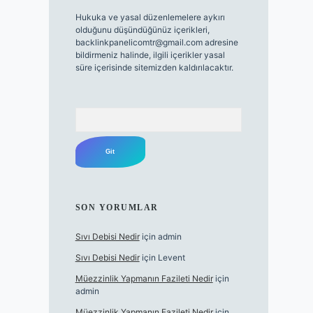
Hukuka ve yasal düzenlemelere aykırı
olduğunu düşündüğünüz içerikleri,
backlinkpanelicomtr@gmail.com
adresine
bildirmeniz halinde, ilgili içerikler yasal
süre içerisinde sitemizden kaldırılacaktır.
Arama
SON YORUMLAR
Sıvı Debisi Nedir
için
admin
Sıvı Debisi Nedir
için
Levent
Müezzinlik Yapmanın Fazileti Nedir
için
admin
Müezzinlik Yapmanın Fazileti Nedir
için