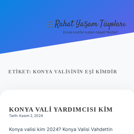
Rahat Yaşam Tüyoları
menüyü
aç
Evine konfor katan neşeli fikirler!
Anasayfa
Gizlilik Politikası
Yasal Uyarı
ETIKET:
KONYA VALISININ EŞI KIMDIR
Hakkımızda
KONYA VALI YARDIMCISI KIM
Tarih: Kasım 2, 2024
Konya valisi kim 2024? Konya Valisi Vahdettin