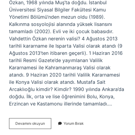
Özkan, 1968 yılında Muş’ta doğdu. İstanbul
Üniversitesi Siyasal Bilgiler Fakültesi Kamu
Yönetimi Bölümü’nden mezun oldu (1989).
Kalkınma sosyolojisi alanında yüksek lisansını
tamamladı (2002). Evli ve iki çocuk babasıdır.
Vahdettin Özkan nerenin valisi? 4 Ağustos 2013
tarihli kararname ile Isparta Valisi olarak atandı (9
Ağustos 2013’ten itibaren geçerli). 1 Haziran 2016
tarihli Resmi Gazete’de yayımlanan Valilik
Kararnamesi ile Kahramanmaraş Valisi olarak
atandı. 9 Haziran 2020 tarihli Valilik Kararnamesi
ile Konya Valisi olarak atandı. Mustafa Sait
Arcaklıoğlu kimdir? Kimdir? 1990 yılında Ankara’da
doğdu. İlk, orta ve lise öğrenimini Bolu, Konya,
Erzincan ve Kastamonu illerinde tamamladı.…
Konya
Devamını okuyun
Yorum Bırak
Vali
Yardımcısı