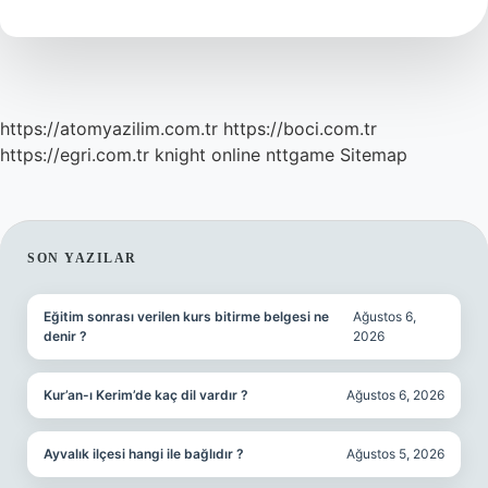
Kullanılırsa
Ne
Olur
https://atomyazilim.com.tr
https://boci.com.tr
https://egri.com.tr
knight online
nttgame
Sitemap
SIDEBAR
SON YAZILAR
Eğitim sonrası verilen kurs bitirme belgesi ne
Ağustos 6,
denir ?
2026
Kur’an-ı Kerim’de kaç dil vardır ?
Ağustos 6, 2026
Ayvalık ilçesi hangi ile bağlıdır ?
Ağustos 5, 2026