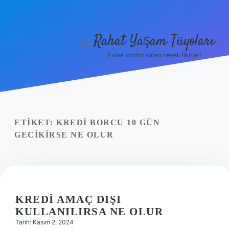
Rahat Yaşam Tüyoları
menüyü
aç
Evine konfor katan neşeli fikirler!
Anasayfa
Gizlilik Politikası
Yasal Uyarı
ETIKET:
KREDI BORCU 10 GÜN
GECIKIRSE NE OLUR
Hakkımızda
KREDI AMAÇ DIŞI
KULLANILIRSA NE OLUR
Tarih: Kasım 2, 2024