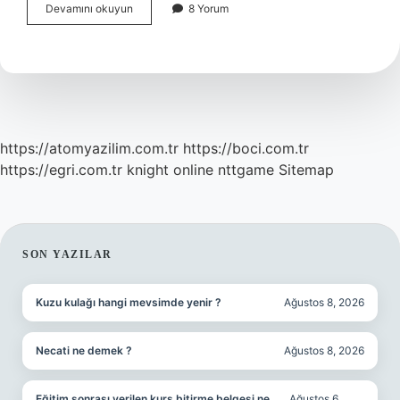
Ilişki
Devamını okuyun
8 Yorum
Sırasında
Beyaz
Kremsi
Akıntı
Neden
Olur
https://atomyazilim.com.tr
https://boci.com.tr
https://egri.com.tr
knight online
nttgame
Sitemap
SIDEBAR
SON YAZILAR
Kuzu kulağı hangi mevsimde yenir ?
Ağustos 8, 2026
Necati ne demek ?
Ağustos 8, 2026
Eğitim sonrası verilen kurs bitirme belgesi ne
Ağustos 6,