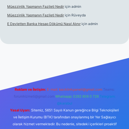
Müezzinlik Yapmanın Fazileti Nedir
için
admin
Müezzinlik Yapmanın Fazileti Nedir
için
Rüveyda
E Devletten Banka Hesap Dökümü Nasıl Alınır
için
admin
anlı maç izle
Reklam ve İletişim:
E-mail:
backlinkpaneli@gmail.com
Teams:
forumhizmeti@gmail.com
Whatsapp: 0262 606 0 726
Telegram:
@karabul
Yasal Uyarı:
Sitemiz, 5651 Sayılı Kanun gereğince Bilgi Teknolojileri
ve İletişim Kurumu (BTK) tarafından onaylanmış bir Yer Sağlayıcı
olarak hizmet vermektedir. Bu nedenle, sitedeki içerikleri proaktif