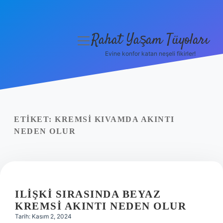
Rahat Yaşam Tüyoları
menüyü
aç
Evine konfor katan neşeli fikirler!
Anasayfa
Gizlilik Politikası
Yasal Uyarı
ETIKET:
KREMSI KIVAMDA AKINTI
NEDEN OLUR
Hakkımızda
ILIŞKI SIRASINDA BEYAZ
KREMSI AKINTI NEDEN OLUR
Tarih: Kasım 2, 2024