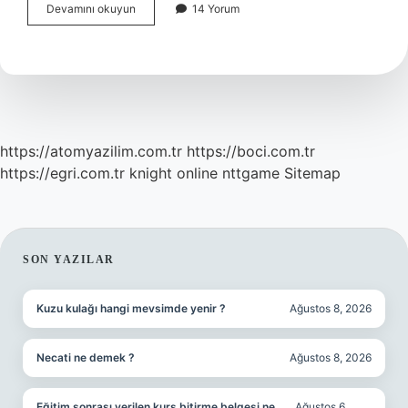
Polimorfizm
Devamını okuyun
14 Yorum
Nasıl
Oluşur
https://atomyazilim.com.tr
https://boci.com.tr
https://egri.com.tr
knight online
nttgame
Sitemap
SIDEBAR
SON YAZILAR
Kuzu kulağı hangi mevsimde yenir ?
Ağustos 8, 2026
Necati ne demek ?
Ağustos 8, 2026
Eğitim sonrası verilen kurs bitirme belgesi ne
Ağustos 6,