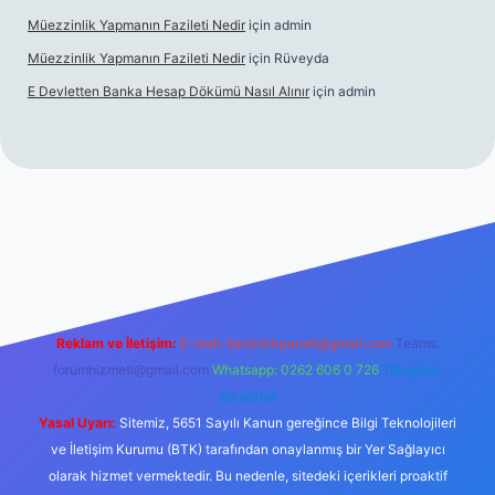
Müezzinlik Yapmanın Fazileti Nedir
için
admin
Müezzinlik Yapmanın Fazileti Nedir
için
Rüveyda
E Devletten Banka Hesap Dökümü Nasıl Alınır
için
admin
canlı maç izle
Reklam ve İletişim:
E-mail:
backlinkpaneli@gmail.com
Teams:
forumhizmeti@gmail.com
Whatsapp: 0262 606 0 726
Telegram:
@karabul
Yasal Uyarı:
Sitemiz, 5651 Sayılı Kanun gereğince Bilgi Teknolojileri
ve İletişim Kurumu (BTK) tarafından onaylanmış bir Yer Sağlayıcı
olarak hizmet vermektedir. Bu nedenle, sitedeki içerikleri proaktif