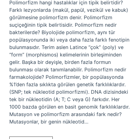
Polimorfizm hangi hastalıklar için tipik belirtidir?
Farklı lezyonlarda (makül, papül, vezikül ve kabuk)
görülmesine polimorfizm denir. Polimorfizm
suçiçeğinin tipik belirtisidir. Polimorfizm nedir
bakterilerde? Biyolojide polimorfizm, aynı tür
popülasyonunda iki veya daha fazla farklı fenotipin
bulunmasıdır. Terim aslen Latince “çok” (poly) ve
“form” (morphismos) kelimelerinin birleşiminden
gelir. Başka bir deyişle, birden fazla formun
bulunması olarak tanımlanabilir. Polimorfizm nedir
farmakolojide? Polimorfizmler, bir popülasyonda
%1’den fazla sıklıkta görülen genetik farklılıklardır.
(SNP; tek nükleotid polimorfizmi). DNA dizisindeki
tek bir nükleotidin (A; T; C veya G) farkıdır. Her
1000 bazda görülen en basit genomik farklılıklardır.
Mutasyon ve polimorfizm arasındaki fark nedir?
Mutasyonlar, bir genin nükleotid…