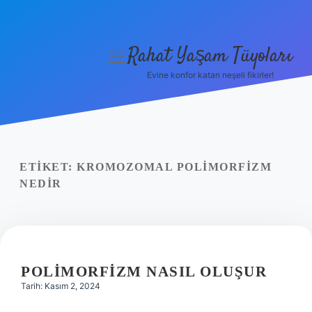
Rahat Yaşam Tüyoları
menüyü
aç
Evine konfor katan neşeli fikirler!
Anasayfa
Gizlilik Politikası
Yasal Uyarı
ETIKET:
KROMOZOMAL POLIMORFIZM
NEDIR
Hakkımızda
POLIMORFIZM NASIL OLUŞUR
Tarih: Kasım 2, 2024