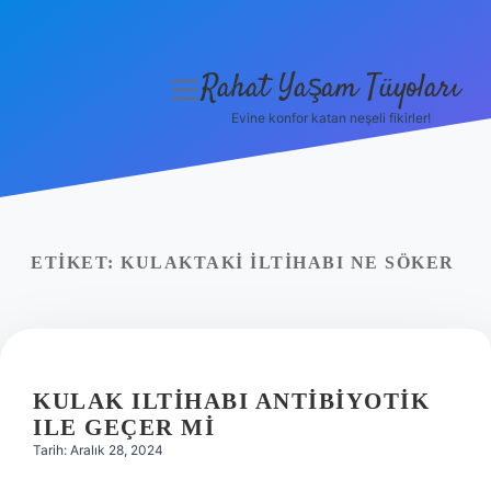
Rahat Yaşam Tüyoları
menüyü
aç
Evine konfor katan neşeli fikirler!
Anasayfa
Gizlilik Politikası
Yasal Uyarı
ETIKET:
KULAKTAKI ILTIHABI NE SÖKER
Hakkımızda
KULAK ILTIHABI ANTIBIYOTIK
ILE GEÇER MI
Tarih: Aralık 28, 2024