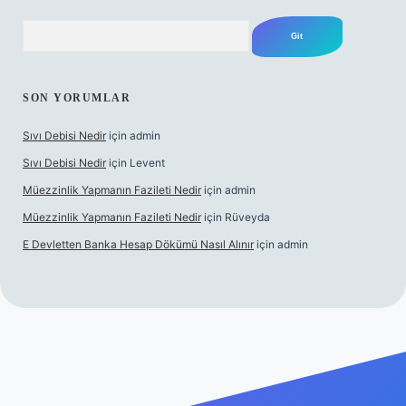
Arama
SON YORUMLAR
Sıvı Debisi Nedir
için
admin
Sıvı Debisi Nedir
için
Levent
Müezzinlik Yapmanın Fazileti Nedir
için
admin
Müezzinlik Yapmanın Fazileti Nedir
için
Rüveyda
E Devletten Banka Hesap Dökümü Nasıl Alınır
için
admin
anlı maç izle