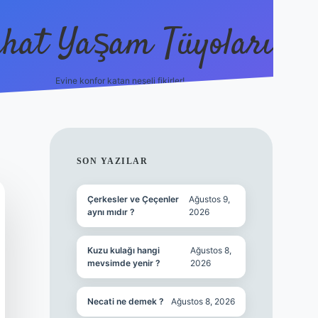
hat Yaşam Tüyoları
Evine konfor katan neşeli fikirler!
ilbet canlı maç izl
SIDEBAR
SON YAZILAR
Çerkesler ve Çeçenler
Ağustos 9,
aynı mıdır ?
2026
Kuzu kulağı hangi
Ağustos 8,
mevsimde yenir ?
2026
Necati ne demek ?
Ağustos 8, 2026