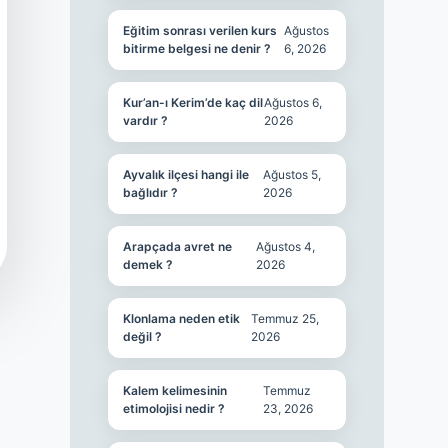
Eğitim sonrası verilen kurs
Ağustos
bitirme belgesi ne denir ?
6, 2026
Kur’an-ı Kerim’de kaç dil
Ağustos 6,
vardır ?
2026
Ayvalık ilçesi hangi ile
Ağustos 5,
bağlıdır ?
2026
Arapçada avret ne
Ağustos 4,
demek ?
2026
Klonlama neden etik
Temmuz 25,
değil ?
2026
Kalem kelimesinin
Temmuz
etimolojisi nedir ?
23, 2026