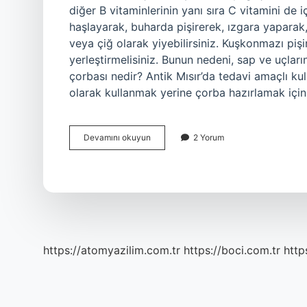
diğer B vitaminlerinin yanı sıra C vitamini de
haşlayarak, buharda pişirerek, ızgara yaparak,
veya çiğ olarak yiyebilirsiniz. Kuşkonmazı piş
yerleştirmelisiniz. Bunun nedeni, sap ve uçlar
çorbası nedir? Antik Mısır’da tedavi amaçlı ku
olarak kullanmak yerine çorba hazırlamak için
Kuşkonmaz
Devamını okuyun
2 Yorum
Çorbası
Içinde
Ne
Var
https://atomyazilim.com.tr
https://boci.com.tr
http