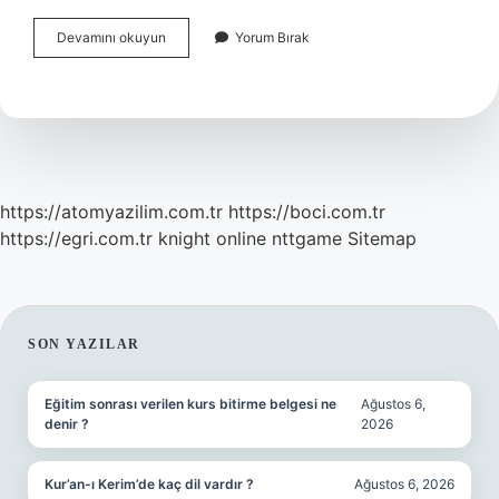
Açıktan
Devamını okuyun
Yorum Bırak
Herkes
Okuyabilir
Mi
https://atomyazilim.com.tr
https://boci.com.tr
https://egri.com.tr
knight online
nttgame
Sitemap
SIDEBAR
SON YAZILAR
Eğitim sonrası verilen kurs bitirme belgesi ne
Ağustos 6,
denir ?
2026
Kur’an-ı Kerim’de kaç dil vardır ?
Ağustos 6, 2026