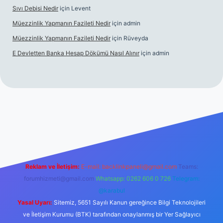
Sıvı Debisi Nedir
için
Levent
Müezzinlik Yapmanın Fazileti Nedir
için
admin
Müezzinlik Yapmanın Fazileti Nedir
için
Rüveyda
E Devletten Banka Hesap Dökümü Nasıl Alınır
için
admin
canlı maç izle
Reklam ve İletişim:
E-mail:
backlinkpaneli@gmail.com
Teams:
forumhizmeti@gmail.com
Whatsapp: 0262 606 0 726
Telegram:
@karabul
Yasal Uyarı:
Sitemiz, 5651 Sayılı Kanun gereğince Bilgi Teknolojileri
ve İletişim Kurumu (BTK) tarafından onaylanmış bir Yer Sağlayıcı