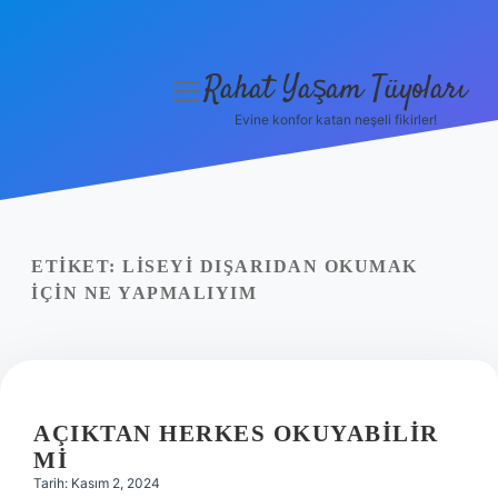
Rahat Yaşam Tüyoları
menüyü
aç
Evine konfor katan neşeli fikirler!
Anasayfa
Gizlilik Politikası
Yasal Uyarı
ETIKET:
LISEYI DIŞARIDAN OKUMAK
IÇIN NE YAPMALIYIM
Hakkımızda
AÇIKTAN HERKES OKUYABILIR
MI
Tarih: Kasım 2, 2024