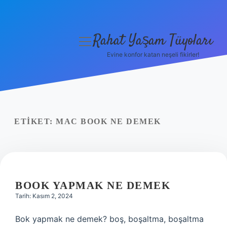
Rahat Yaşam Tüyoları
menüyü
aç
Evine konfor katan neşeli fikirler!
Anasayfa
Gizlilik Politikası
Yasal Uyarı
ETIKET:
MAC BOOK NE DEMEK
Hakkımızda
BOOK YAPMAK NE DEMEK
Tarih: Kasım 2, 2024
Bok yapmak ne demek? boş, boşaltma, boşaltma