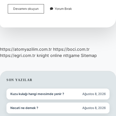
Mahkemeye
Devamını okuyun
Yorum Bırak
Vermek
Için
Avukat
Gerekli
Mi
https://atomyazilim.com.tr
https://boci.com.tr
https://egri.com.tr
knight online
nttgame
Sitemap
SIDEBAR
SON YAZILAR
Kuzu kulağı hangi mevsimde yenir ?
Ağustos 8, 2026
Necati ne demek ?
Ağustos 8, 2026