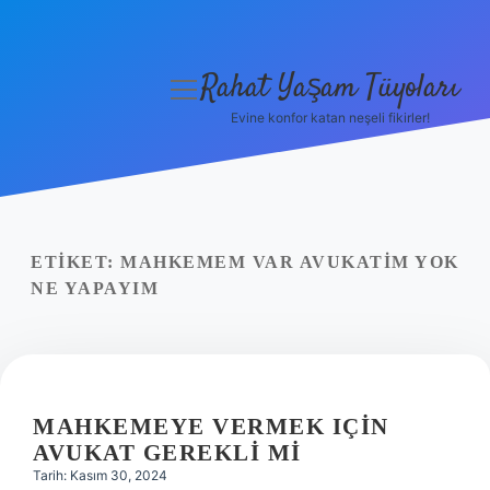
Rahat Yaşam Tüyoları
menüyü
aç
Evine konfor katan neşeli fikirler!
Anasayfa
Gizlilik Politikası
Yasal Uyarı
ETIKET:
MAHKEMEM VAR AVUKATIM YOK
NE YAPAYIM
Hakkımızda
MAHKEMEYE VERMEK IÇIN
AVUKAT GEREKLI MI
Tarih: Kasım 30, 2024