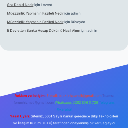
Sıvı Debisi Nedir
için
Levent
Müezzinlik Yapmanın Fazileti Nedir
için
admin
Müezzinlik Yapmanın Fazileti Nedir
için
Rüveyda
E Devletten Banka Hesap Dökümü Nasıl Alınır
için
admin
ilbet canlı maç izle
Reklam ve İletişim:
E-mail:
backlinkpaneli@gmail.com
Teams:
forumhizmeti@gmail.com
Whatsapp: 0262 606 0 726
Telegram:
@karabul
Yasal Uyarı:
Sitemiz, 5651 Sayılı Kanun gereğince Bilgi Teknolojileri
ve İletişim Kurumu (BTK) tarafından onaylanmış bir Yer Sağlayıcı