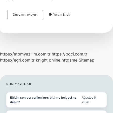
Kırmızı
Devamını okuyun
Yorum Bırak
Saçlı
Kadın
Postmodern
Mi
https://atomyazilim.com.tr
https://boci.com.tr
https://egri.com.tr
knight online
nttgame
Sitemap
SIDEBAR
SON YAZILAR
Eğitim sonrası verilen kurs bitirme belgesi ne
Ağustos 6,
denir ?
2026