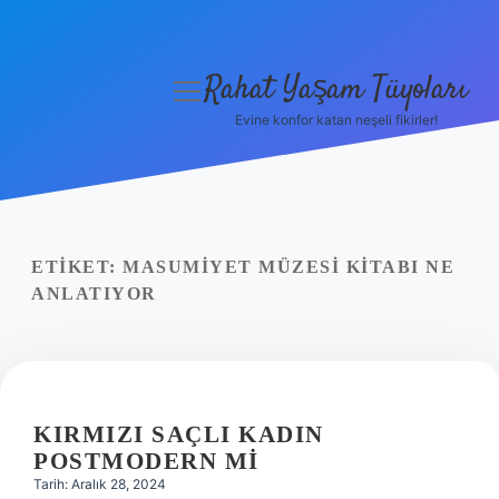
Rahat Yaşam Tüyoları
menüyü
aç
Evine konfor katan neşeli fikirler!
Anasayfa
Gizlilik Politikası
Yasal Uyarı
ETIKET:
MASUMIYET MÜZESI KITABI NE
ANLATIYOR
Hakkımızda
KIRMIZI SAÇLI KADIN
POSTMODERN MI
Tarih: Aralık 28, 2024