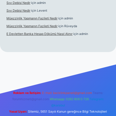
Sıvı Debisi Nedir
için
admin
Sıvı Debisi Nedir
için
Levent
Müezzinlik Yapmanın Fazileti Nedir
için
admin
Müezzinlik Yapmanın Fazileti Nedir
için
Rüveyda
E Devletten Banka Hesap Dökümü Nasıl Alınır
için
admin
 izle
Reklam ve İletişim:
E-mail:
backlinkpaneli@gmail.com
Teams:
forumhizmeti@gmail.com
Whatsapp: 0262 606 0 726
Telegram:
@karabul
Yasal Uyarı:
Sitemiz, 5651 Sayılı Kanun gereğince Bilgi Teknolojileri