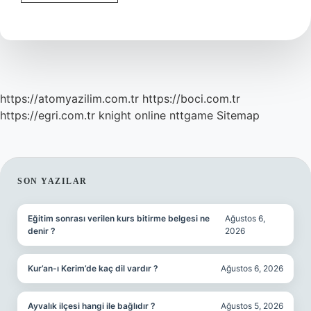
Elementler
Moleküler
Yapıdadır
https://atomyazilim.com.tr
https://boci.com.tr
https://egri.com.tr
knight online
nttgame
Sitemap
SIDEBAR
SON YAZILAR
Eğitim sonrası verilen kurs bitirme belgesi ne
Ağustos 6,
denir ?
2026
Kur’an-ı Kerim’de kaç dil vardır ?
Ağustos 6, 2026
Ayvalık ilçesi hangi ile bağlıdır ?
Ağustos 5, 2026