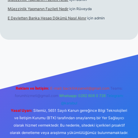
Müezzinlik Yapmanın Fazileti Nedir
için
Rüveyda
E Devletten Banka Hesap Dökümü Nasıl Alınır
için
admin
anlı maç izle
Reklam ve İletişim:
E-mail:
backlinkpaneli@gmail.com
Teams:
forumhizmeti@gmail.com
Whatsapp: 0262 606 0 726
Telegram:
@karabul
Yasal Uyarı:
Sitemiz, 5651 Sayılı Kanun gereğince Bilgi Teknolojileri
ve İletişim Kurumu (BTK) tarafından onaylanmış bir Yer Sağlayıcı
olarak hizmet vermektedir. Bu nedenle, sitedeki içerikleri proaktif
olarak denetleme veya araştırma yükümlülüğümüz bulunmamaktadır.