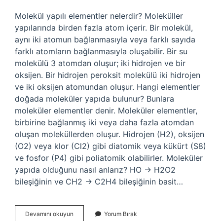
Molekül yapılı elementler nelerdir? Moleküller
yapılarında birden fazla atom içerir. Bir molekül,
aynı iki atomun bağlanmasıyla veya farklı sayıda
farklı atomların bağlanmasıyla oluşabilir. Bir su
molekülü 3 atomdan oluşur; iki hidrojen ve bir
oksijen. Bir hidrojen peroksit molekülü iki hidrojen
ve iki oksijen atomundan oluşur. Hangi elementler
doğada moleküler yapıda bulunur? Bunlara
moleküler elementler denir. Moleküler elementler,
birbirine bağlanmış iki veya daha fazla atomdan
oluşan moleküllerden oluşur. Hidrojen (H2), oksijen
(O2) veya klor (Cl2) gibi diatomik veya kükürt (S8)
ve fosfor (P4) gibi poliatomik olabilirler. Moleküler
yapıda olduğunu nasıl anlarız? HO → H2O2
bileşiğinin ve CH2 → C2H4 bileşiğinin basit…
Hangi
Devamını okuyun
Yorum Bırak