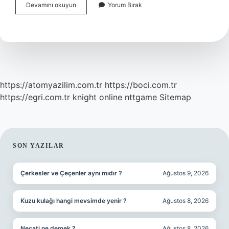
Momentum
Devamını okuyun
Yorum Bırak
Değeri
Ne
Demek
https://atomyazilim.com.tr
https://boci.com.tr
https://egri.com.tr
knight online
nttgame
Sitemap
SIDEBAR
SON YAZILAR
Çerkesler ve Çeçenler aynı mıdır ?
Ağustos 9, 2026
Kuzu kulağı hangi mevsimde yenir ?
Ağustos 8, 2026
Necati ne demek ?
Ağustos 8, 2026