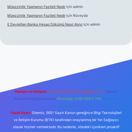
Müezzinlik Yapmanın Fazileti Nedir
için
admin
Müezzinlik Yapmanın Fazileti Nedir
için
Rüveyda
E Devletten Banka Hesap Dökümü Nasıl Alınır
için
admin
canlı maç izle
Reklam ve İletişim:
E-mail:
backlinkpaneli@gmail.com
Teams:
forumhizmeti@gmail.com
Whatsapp: 0262 606 0 726
Telegram:
@karabul
Yasal Uyarı:
Sitemiz, 5651 Sayılı Kanun gereğince Bilgi Teknolojileri
ve İletişim Kurumu (BTK) tarafından onaylanmış bir Yer Sağlayıcı
olarak hizmet vermektedir. Bu nedenle, sitedeki içerikleri proaktif