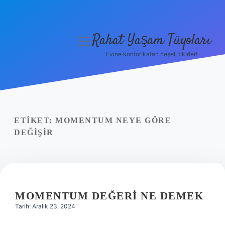
Rahat Yaşam Tüyoları
menüyü
aç
Evine konfor katan neşeli fikirler!
Anasayfa
Gizlilik Politikası
Yasal Uyarı
ETIKET:
MOMENTUM NEYE GÖRE
DEĞIŞIR
Hakkımızda
MOMENTUM DEĞERI NE DEMEK
Tarih: Aralık 23, 2024