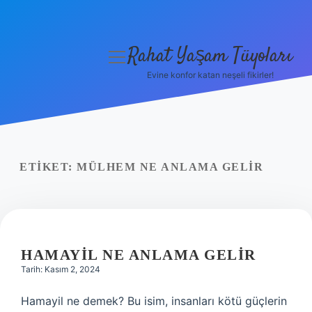
Rahat Yaşam Tüyoları
menüyü
aç
Evine konfor katan neşeli fikirler!
Anasayfa
Gizlilik Politikası
Yasal Uyarı
ETIKET:
MÜLHEM NE ANLAMA GELIR
Hakkımızda
HAMAYIL NE ANLAMA GELIR
Tarih: Kasım 2, 2024
Hamayil ne demek? Bu isim, insanları kötü güçlerin