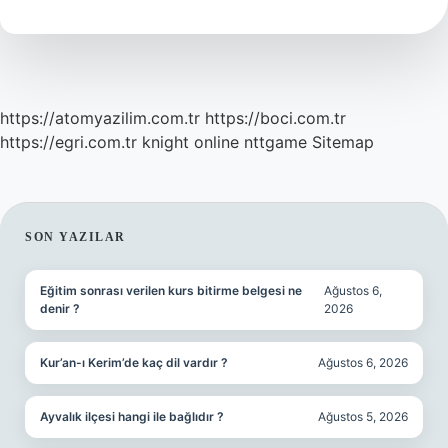
Gelir
https://atomyazilim.com.tr
https://boci.com.tr
https://egri.com.tr
knight online
nttgame
Sitemap
SIDEBAR
SON YAZILAR
Eğitim sonrası verilen kurs bitirme belgesi ne
Ağustos 6,
denir ?
2026
Kur’an-ı Kerim’de kaç dil vardır ?
Ağustos 6, 2026
Ayvalık ilçesi hangi ile bağlıdır ?
Ağustos 5, 2026