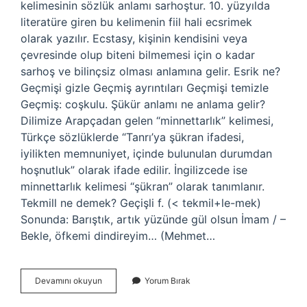
kelimesinin sözlük anlamı sarhoştur. 10. yüzyılda
literatüre giren bu kelimenin fiil hali ecsrimek
olarak yazılır. Ecstasy, kişinin kendisini veya
çevresinde olup biteni bilmemesi için o kadar
sarhoş ve bilinçsiz olması anlamına gelir. Esrik ne?
Geçmişi gizle Geçmiş ayrıntıları Geçmişi temizle
Geçmiş: coşkulu. Şükür anlamı ne anlama gelir?
Dilimize Arapçadan gelen “minnettarlık” kelimesi,
Türkçe sözlüklerde “Tanrı’ya şükran ifadesi,
iyilikten memnuniyet, içinde bulunulan durumdan
hoşnutluk” olarak ifade edilir. İngilizcede ise
minnettarlık kelimesi “şükran” olarak tanımlanır.
Tekmill ne demek? Geçişli f. (< tekmil+le-mek)
Sonunda: Barıştık, artık yüzünde gül olsun İmam / –
Bekle, öfkemi dindireyim… (Mehmet…
Esrük
Devamını okuyun
Yorum Bırak
Anlamı
Nedir