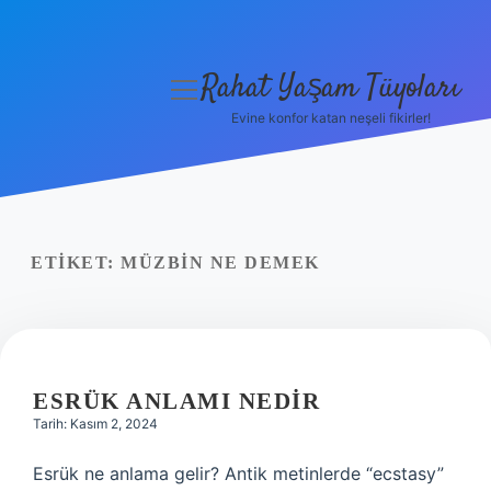
Rahat Yaşam Tüyoları
menüyü
aç
Evine konfor katan neşeli fikirler!
Anasayfa
Gizlilik Politikası
Yasal Uyarı
ETIKET:
MÜZBIN NE DEMEK
Hakkımızda
ESRÜK ANLAMI NEDIR
Tarih: Kasım 2, 2024
Esrük ne anlama gelir? Antik metinlerde “ecstasy”