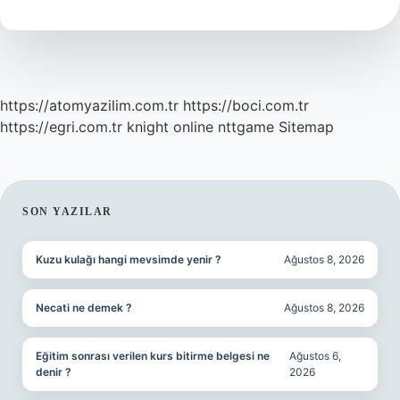
https://atomyazilim.com.tr
https://boci.com.tr
https://egri.com.tr
knight online
nttgame
Sitemap
SIDEBAR
SON YAZILAR
Kuzu kulağı hangi mevsimde yenir ?
Ağustos 8, 2026
Necati ne demek ?
Ağustos 8, 2026
Eğitim sonrası verilen kurs bitirme belgesi ne
Ağustos 6,
denir ?
2026