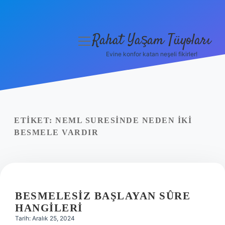
Rahat Yaşam Tüyoları
menüyü
aç
Evine konfor katan neşeli fikirler!
Anasayfa
Gizlilik Politikası
Yasal Uyarı
ETIKET:
NEML SURESINDE NEDEN IKI
BESMELE VARDIR
Hakkımızda
BESMELESIZ BAŞLAYAN SÛRE
HANGILERI
Tarih: Aralık 25, 2024