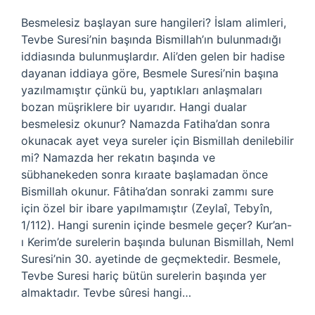
Besmelesiz başlayan sure hangileri? İslam alimleri,
Tevbe Suresi’nin başında Bismillah’ın bulunmadığı
iddiasında bulunmuşlardır. Ali’den gelen bir hadise
dayanan iddiaya göre, Besmele Suresi’nin başına
yazılmamıştır çünkü bu, yaptıkları anlaşmaları
bozan müşriklere bir uyarıdır. Hangi dualar
besmelesiz okunur? Namazda Fatiha’dan sonra
okunacak ayet veya sureler için Bismillah denilebilir
mi? Namazda her rekatın başında ve
sübhanekeden sonra kıraate başlamadan önce
Bismillah okunur. Fâtiha’dan sonraki zammı sure
için özel bir ibare yapılmamıştır (Zeylaî, Tebyîn,
1/112). Hangi surenin içinde besmele geçer? Kur’an-
ı Kerim’de surelerin başında bulunan Bismillah, Neml
Suresi’nin 30. ayetinde de geçmektedir. Besmele,
Tevbe Suresi hariç bütün surelerin başında yer
almaktadır. Tevbe sûresi hangi…