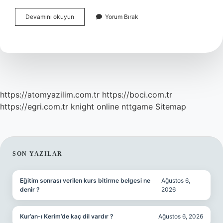
Besmelesiz
Devamını okuyun
Yorum Bırak
Başlayan
Sûre
Hangileri
https://atomyazilim.com.tr
https://boci.com.tr
https://egri.com.tr
knight online
nttgame
Sitemap
SIDEBAR
SON YAZILAR
Eğitim sonrası verilen kurs bitirme belgesi ne
Ağustos 6,
denir ?
2026
Kur’an-ı Kerim’de kaç dil vardır ?
Ağustos 6, 2026