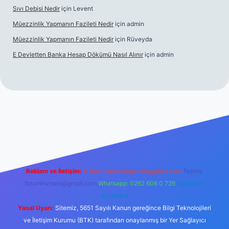
Sıvı Debisi Nedir
için
Levent
Müezzinlik Yapmanın Fazileti Nedir
için
admin
Müezzinlik Yapmanın Fazileti Nedir
için
Rüveyda
E Devletten Banka Hesap Dökümü Nasıl Alınır
için
admin
anlı maç izle
Reklam ve İletişim:
E-mail:
backlinkpaneli@gmail.com
Teams:
forumhizmeti@gmail.com
Whatsapp: 0262 606 0 726
Telegram:
@karabul
Yasal Uyarı:
Sitemiz, 5651 Sayılı Kanun gereğince Bilgi Teknolojileri
ve İletişim Kurumu (BTK) tarafından onaylanmış bir Yer Sağlayıcı