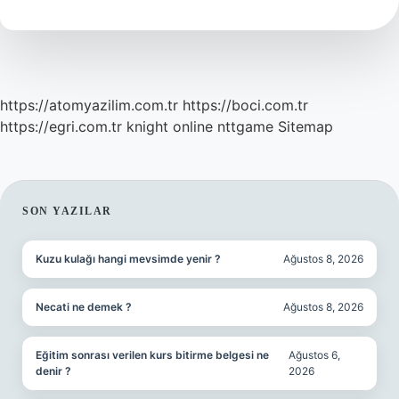
https://atomyazilim.com.tr
https://boci.com.tr
https://egri.com.tr
knight online
nttgame
Sitemap
SIDEBAR
SON YAZILAR
Kuzu kulağı hangi mevsimde yenir ?
Ağustos 8, 2026
Necati ne demek ?
Ağustos 8, 2026
Eğitim sonrası verilen kurs bitirme belgesi ne
Ağustos 6,
denir ?
2026