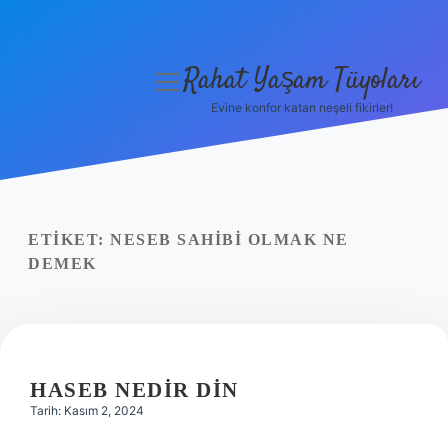
Rahat Yaşam Tüyoları
menüyü
aç
Evine konfor katan neşeli fikirler!
Anasayfa
Gizlilik Politikası
Yasal Uyarı
ETIKET:
NESEB SAHIBI OLMAK NE
DEMEK
Hakkımızda
HASEB NEDIR DIN
Tarih: Kasım 2, 2024