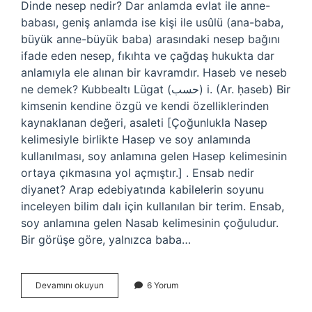
Dinde nesep nedir? Dar anlamda evlat ile anne-
babası, geniş anlamda ise kişi ile usûlü (ana-baba,
büyük anne-büyük baba) arasındaki nesep bağını
ifade eden nesep, fıkıhta ve çağdaş hukukta dar
anlamıyla ele alınan bir kavramdır. Haseb ve neseb
ne demek? Kubbealtı Lügat (ﺣﺴﺐ) i. (Ar. ḥaseb) Bir
kimsenin kendine özgü ve kendi özelliklerinden
kaynaklanan değeri, asaleti [Çoğunlukla Nasep
kelimesiyle birlikte Hasep ve soy anlamında
kullanılması, soy anlamına gelen Hasep kelimesinin
ortaya çıkmasına yol açmıştır.] . Ensab nedir
diyanet? Arap edebiyatında kabilelerin soyunu
inceleyen bilim dalı için kullanılan bir terim. Ensab,
soy anlamına gelen Nasab kelimesinin çoğuludur.
Bir görüşe göre, yalnızca baba…
Haseb
Devamını okuyun
6 Yorum
Nedir
Din