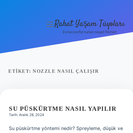
Rahat Yaşam Tüyoları
menüyü
aç
Evine konfor katan neşeli fikirler!
Anasayfa
Gizlilik Politikası
Yasal Uyarı
ETIKET:
NOZZLE NASIL ÇALIŞIR
Hakkımızda
SU PÜSKÜRTME NASIL YAPILIR
Tarih: Aralık 28, 2024
Su püskürtme yöntemi nedir? Spreyleme, düşük ve