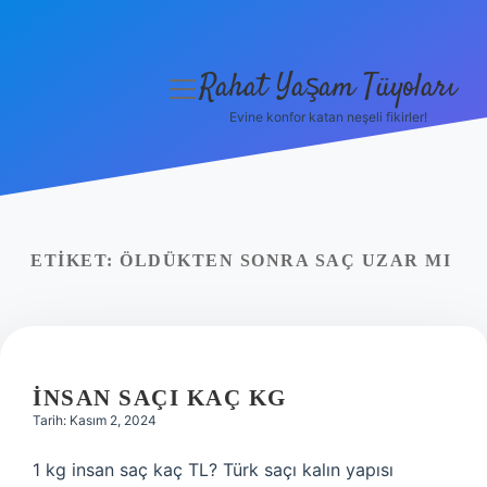
Rahat Yaşam Tüyoları
menüyü
aç
Evine konfor katan neşeli fikirler!
Anasayfa
Gizlilik Politikası
Yasal Uyarı
ETIKET:
ÖLDÜKTEN SONRA SAÇ UZAR MI
Hakkımızda
İNSAN SAÇI KAÇ KG
Tarih: Kasım 2, 2024
1 kg insan saç kaç TL? Türk saçı kalın yapısı