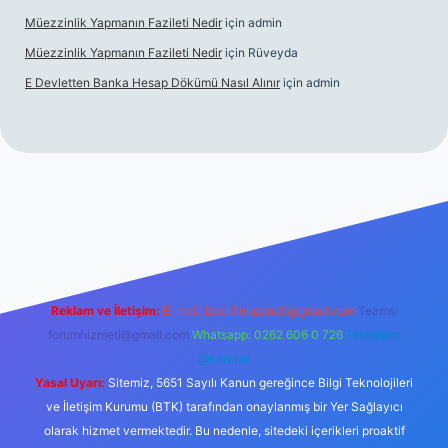
Müezzinlik Yapmanın Fazileti Nedir
için
admin
Müezzinlik Yapmanın Fazileti Nedir
için
Rüveyda
E Devletten Banka Hesap Dökümü Nasıl Alınır
için
admin
canlı maç izle
Reklam ve İletişim:
E-mail:
backlinkpaneli@gmail.com
Teams:
forumhizmeti@gmail.com
Whatsapp: 0262 606 0 726
Telegram:
@karabul
Yasal Uyarı:
Sitemiz, 5651 Sayılı Kanun gereğince Bilgi Teknolojileri
ve İletişim Kurumu (BTK) tarafından onaylanmış bir Yer Sağlayıcı
olarak hizmet vermektedir. Bu nedenle, sitedeki içerikleri proaktif