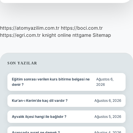
https://atomyazilim.com.tr
https://boci.com.tr
https://egri.com.tr
knight online
nttgame
Sitemap
SIDEBAR
SON YAZILAR
Eğitim sonrası verilen kurs bitirme belgesi ne
Ağustos 6,
denir ?
2026
Kur’an-ı Kerim’de kaç dil vardır ?
Ağustos 6, 2026
Ayvalık ilçesi hangi ile bağlıdır ?
Ağustos 5, 2026
Arapçada avret ne demek ?
Ağustos 4, 2026