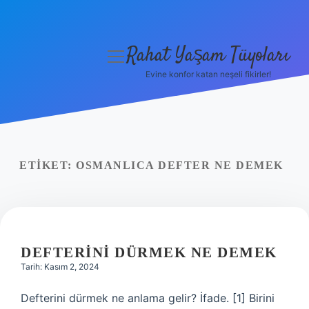
Rahat Yaşam Tüyoları
menüyü
aç
Evine konfor katan neşeli fikirler!
Anasayfa
Gizlilik Politikası
Yasal Uyarı
ETIKET:
OSMANLICA DEFTER NE DEMEK
Hakkımızda
DEFTERINI DÜRMEK NE DEMEK
Tarih: Kasım 2, 2024
Defterini dürmek ne anlama gelir? İfade. [1] Birini