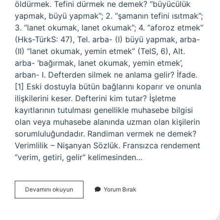
öldürmek. Tefini dürmek ne demek? “büyücülük
yapmak, büyü yapmak”; 2. “şamanın tefini ısıtmak”;
3. “lanet okumak, lanet okumak”; 4. “aforoz etmek”
(Hks-TürkS: 47), Tel. arba- (I) büyü yapmak, arba-
(II) “lanet okumak, yemin etmek” (TelS, 6), Alt.
arba- ‘bağırmak, lanet okumak, yemin etmek’,
arban- I. Defterden silmek ne anlama gelir? İfade.
[1] Eski dostuyla bütün bağlarını koparır ve onunla
ilişkilerini keser. Defterini kim tutar? İşletme
kayıtlarının tutulması genellikle muhasebe bilgisi
olan veya muhasebe alanında uzman olan kişilerin
sorumluluğundadır. Randiman vermek ne demek?
Verimlilik – Nişanyan Sözlük. Fransızca rendement
“verim, getiri, gelir” kelimesinden…
Defterini
Devamını okuyun
Yorum Bırak
Dürmek
Ne
Demek