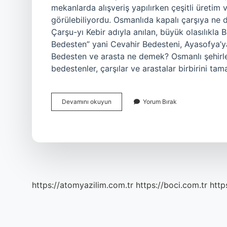
mekanlarda alışveriş yapılırken çeşitli üretim 
görülebiliyordu. Osmanlıda kapalı çarşıya ne de
Çarşu-yı Kebir adıyla anılan, büyük olasılıkla 
Bedesten” yani Cevahir Bedesteni, Ayasofya’ya
Bedesten ve arasta ne demek? Osmanlı şehirler
bedestenler, çarşılar ve arastalar birbirini t
Osmanlıda
Devamını okuyun
Yorum Bırak
Çarşıya
Ne
Denir
https://atomyazilim.com.tr
https://boci.com.tr
http