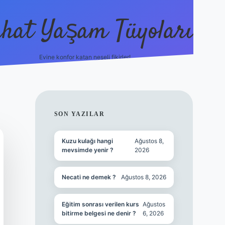
hat Yaşam Tüyoları
Evine konfor katan neşeli fikirler!
ilbet canlı maç i
SIDEBAR
SON YAZILAR
Kuzu kulağı hangi
Ağustos 8,
mevsimde yenir ?
2026
Necati ne demek ?
Ağustos 8, 2026
Eğitim sonrası verilen kurs
Ağustos
bitirme belgesi ne denir ?
6, 2026