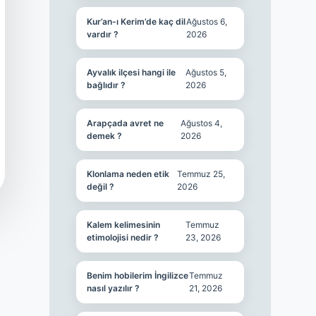
Kur’an-ı Kerim’de kaç dil
Ağustos 6,
vardır ?
2026
Ayvalık ilçesi hangi ile
Ağustos 5,
bağlıdır ?
2026
Arapçada avret ne
Ağustos 4,
demek ?
2026
Klonlama neden etik
Temmuz 25,
değil ?
2026
Kalem kelimesinin
Temmuz
etimolojisi nedir ?
23, 2026
Benim hobilerim İngilizce
Temmuz
nasıl yazılır ?
21, 2026