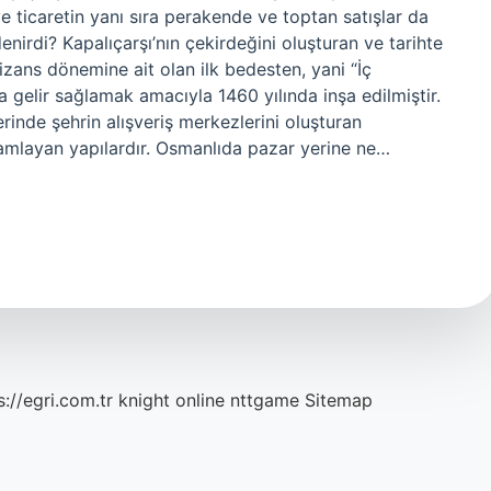
ve ticaretin yanı sıra perakende ve toptan satışlar da
nirdi? Kapalıçarşı’nın çekirdeğini oluşturan ve tarihte
Bizans dönemine ait olan ilk bedesten, yani “İç
 gelir sağlamak amacıyla 1460 yılında inşa edilmiştir.
inde şehrin alışveriş merkezlerini oluşturan
amamlayan yapılardır. Osmanlıda pazar yerine ne…
s://egri.com.tr
knight online
nttgame
Sitemap