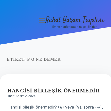
Rahat Yaşam Tüyoları
menüyü
aç
Evine konfor katan neşeli fikirler!
Anasayfa
Gizlilik Politikası
Yasal Uyarı
ETIKET:
P Q NE DEMEK
Hakkımızda
HANGISI BIRLEŞIK ÖNERMEDIR
Tarih: Kasım 2, 2024
Hangisi bileşik önermedir? (∧) veya (∨), sonra (⇒),