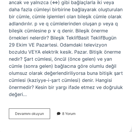
ancak ve yalnızca (⇔) gibi bağlaçlarla iki veya
daha fazla cümleyi birbirine bağlayarak oluşturulan
bir cümle, cümle işlemleri olan bileşik cümle olarak
adlandırılır. p ve q cümlelerinden oluşan p veya q
bileşik cümlesine p ∨ q denir. Bileşik önerme
örnekleri nelerdir? Bileşik TeklifBasit TeklifBugün
29 Ekim VE Pazartesi. Odamdaki televizyon
bozuldu VEYA elektrik kesik. Pazar. Bitişik önerme
nedir? Şart cümlesi, öncül (önce gelen) ve yan
cümle (sonra gelen) bağlacına göre olumlu değil
olumsuz olarak değerlendiriliyorsa buna bitişik şart
cümlesi (kaziyye-i-şart cümlesi) denir. Hangisi
önermedir? Kesin bir yargı ifade etmez ve doğruluk
değeri…
Hangisi
Devamını okuyun
8 Yorum
Birleşik
Önermedir