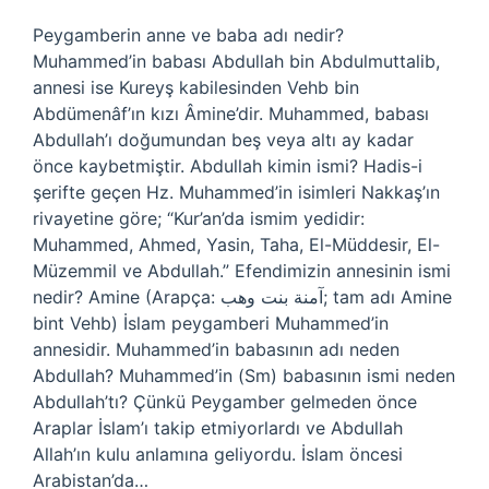
Peygamberin anne ve baba adı nedir?
Muhammed’in babası Abdullah bin Abdulmuttalib,
annesi ise Kureyş kabilesinden Vehb bin
Abdümenâf’ın kızı Âmine’dir. Muhammed, babası
Abdullah’ı doğumundan beş veya altı ay kadar
önce kaybetmiştir. Abdullah kimin ismi? Hadis-i
şerifte geçen Hz. Muhammed’in isimleri Nakkaş’ın
rivayetine göre; “Kur’an’da ismim yedidir:
Muhammed, Ahmed, Yasin, Taha, El-Müddesir, El-
Müzemmil ve Abdullah.” Efendimizin annesinin ismi
nedir? Amine (Arapça: آمنة بنت وهب; tam adı Amine
bint Vehb) İslam peygamberi Muhammed’in
annesidir. Muhammed’in babasının adı neden
Abdullah? Muhammed’in (Sm) babasının ismi neden
Abdullah’tı? Çünkü Peygamber gelmeden önce
Araplar İslam’ı takip etmiyorlardı ve Abdullah
Allah’ın kulu anlamına geliyordu. İslam öncesi
Arabistan’da…