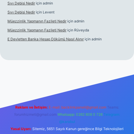
Sıvı Debisi Nedir
için
admin
Sıvı Debisi Nedir
için
Levent
Müezzinlik Yapmanın Fazileti Nedir
için
admin
Müezzinlik Yapmanın Fazileti Nedir
için
Rüveyda
E Devletten Banka Hesap Dökümü Nasıl Alınır
için
admin
canlı maç izle
Reklam ve İletişim:
E-mail:
backlinkpaneli@gmail.com
Teams:
forumhizmeti@gmail.com
Whatsapp: 0262 606 0 726
Telegram:
@karabul
Yasal Uyarı:
Sitemiz, 5651 Sayılı Kanun gereğince Bilgi Teknolojileri