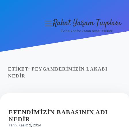
Rahat Yaşam Tüyoları
menüyü
aç
Evine konfor katan neşeli fikirler!
Anasayfa
Gizlilik Politikası
Yasal Uyarı
ETIKET:
PEYGAMBERIMIZIN LAKABI
NEDIR
Hakkımızda
EFENDIMIZIN BABASININ ADI
NEDIR
Tarih: Kasım 2, 2024