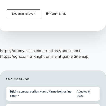
Efendimizin
Devamını okuyun
Yorum Bırak
Babasının
Adı
Nedir
https://atomyazilim.com.tr
https://boci.com.tr
https://egri.com.tr
knight online
nttgame
Sitemap
SIDEBAR
SON YAZILAR
Eğitim sonrası verilen kurs bitirme belgesi ne
Ağustos 6,
denir ?
2026