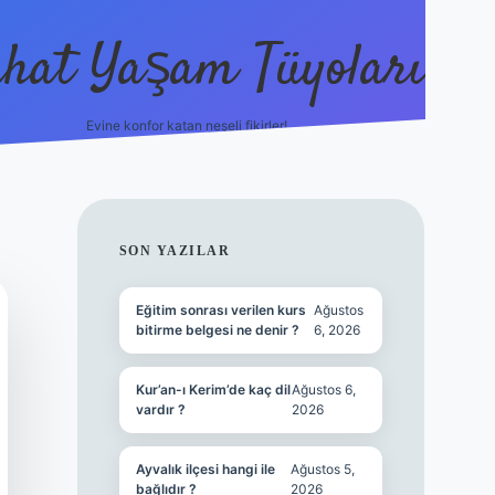
hat Yaşam Tüyoları
Evine konfor katan neşeli fikirler!
ilbet canlı m
SIDEBAR
SON YAZILAR
Eğitim sonrası verilen kurs
Ağustos
bitirme belgesi ne denir ?
6, 2026
Kur’an-ı Kerim’de kaç dil
Ağustos 6,
vardır ?
2026
Ayvalık ilçesi hangi ile
Ağustos 5,
bağlıdır ?
2026