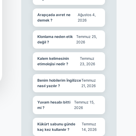
Arapçada avret ne
Ağustos 4,
demek ?
2026
Klonlama neden etik
Temmuz 25,
değil ?
2026
Kalem kelimesinin
Temmuz
etimolojisi nedir ?
23, 2026
Benim hobilerim İngilizce
Temmuz
nasıl yazılır ?
21, 2026
Yuvam hesabı bitti
Temmuz 15,
mi ?
2026
Kükürt sabunu günde
Temmuz
kaç kez kullanılır ?
14, 2026