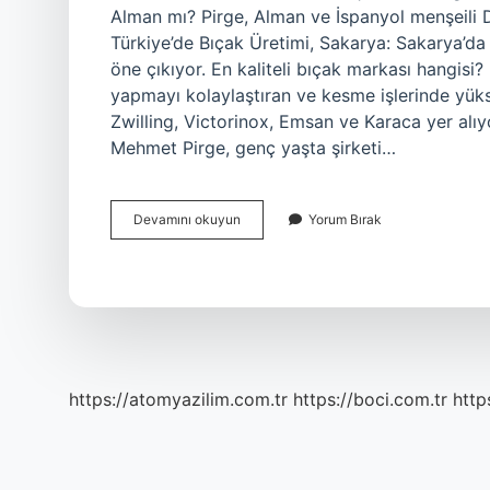
Alman mı? Pirge, Alman ve İspanyol menşeili DI
Türkiye’de Bıçak Üretimi, Sakarya: Sakarya’da ür
öne çıkıyor. En kaliteli bıçak markası hangisi
yapmayı kolaylaştıran ve kesme işlerinde yü
Zwilling, Victorinox, Emsan ve Karaca yer alıy
Mehmet Pirge, genç yaşta şirketi…
Pirge
Devamını okuyun
Yorum Bırak
Nin
Sahibi
Kim
https://atomyazilim.com.tr
https://boci.com.tr
http