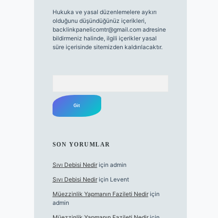
Hukuka ve yasal düzenlemelere aykırı
olduğunu düşündüğünüz içerikleri,
backlinkpanelicomtr@gmail.com
adresine
bildirmeniz halinde, ilgili içerikler yasal
süre içerisinde sitemizden kaldırılacaktır.
Arama
SON YORUMLAR
Sıvı Debisi Nedir
için
admin
Sıvı Debisi Nedir
için
Levent
Müezzinlik Yapmanın Fazileti Nedir
için
admin
Müezzinlik Yapmanın Fazileti Nedir
için