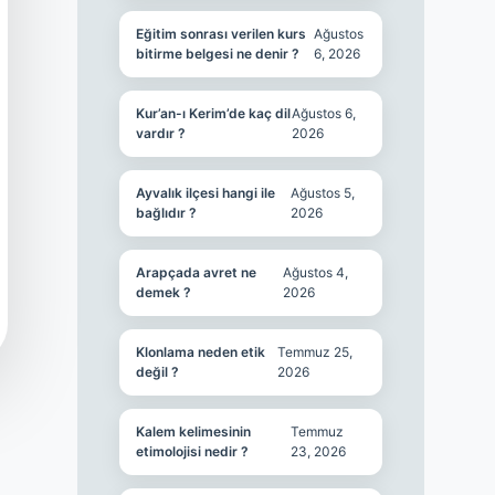
Eğitim sonrası verilen kurs
Ağustos
bitirme belgesi ne denir ?
6, 2026
Kur’an-ı Kerim’de kaç dil
Ağustos 6,
vardır ?
2026
Ayvalık ilçesi hangi ile
Ağustos 5,
bağlıdır ?
2026
Arapçada avret ne
Ağustos 4,
demek ?
2026
Klonlama neden etik
Temmuz 25,
değil ?
2026
Kalem kelimesinin
Temmuz
etimolojisi nedir ?
23, 2026