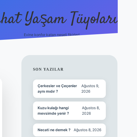
hat Yaşam Tüyoları
Evine konfor katan neşeli fikirler!
ilbet canlı maç i
SIDEBAR
SON YAZILAR
Çerkesler ve Çeçenler
Ağustos 9,
aynı mıdır ?
2026
Kuzu kulağı hangi
Ağustos 8,
mevsimde yenir ?
2026
Necati ne demek ?
Ağustos 8, 2026