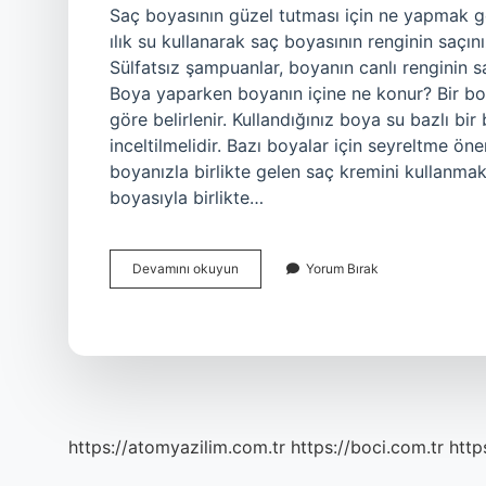
Saç boyasının güzel tutması için ne yapmak ge
ılık su kullanarak saç boyasının renginin saçın
Sülfatsız şampuanlar, boyanın canlı renginin s
Boya yaparken boyanın içine ne konur? Bir boy
göre belirlenir. Kullandığınız boya su bazlı bir 
inceltilmelidir. Bazı boyalar için seyreltme ö
boyanızla birlikte gelen saç kremini kullanmak
boyasıyla birlikte…
Evde
Devamını okuyun
Yorum Bırak
Saç
Boyarken
Boyanın
Içine
Ne
Konur
https://atomyazilim.com.tr
https://boci.com.tr
http