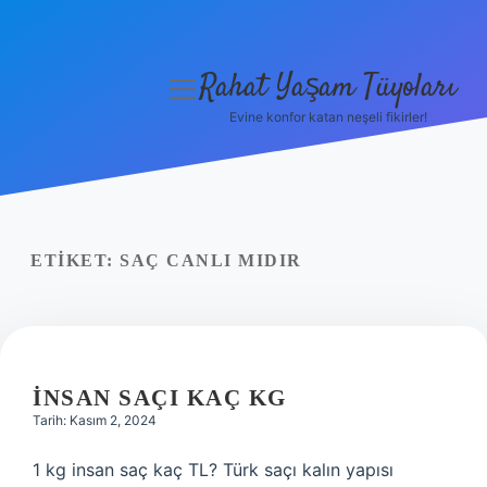
Rahat Yaşam Tüyoları
menüyü
aç
Evine konfor katan neşeli fikirler!
Anasayfa
Gizlilik Politikası
Yasal Uyarı
ETIKET:
SAÇ CANLI MIDIR
Hakkımızda
İNSAN SAÇI KAÇ KG
Tarih: Kasım 2, 2024
1 kg insan saç kaç TL? Türk saçı kalın yapısı