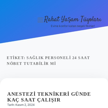
Rahat Yaşam Tüyoları
menüyü
aç
Evine konfor katan neşeli fikirler!
Anasayfa
Gizlilik Politikası
Yasal Uyarı
ETIKET:
SAĞLIK PERSONELI 24 SAAT
NÖBET TUTABILIR MI
Hakkımızda
ANESTEZI TEKNIKERI GÜNDE
KAÇ SAAT ÇALIŞIR
Tarih: Kasım 2, 2024