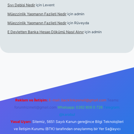
Sıvı Debisi Nedir
için
Levent
Müezzinlik Yapmanın Fazileti Nedir
için
admin
Müezzinlik Yapmanın Fazileti Nedir
için
Rüveyda
E Devletten Banka Hesap Dökümü Nasıl Alınır
için
admin
e
Reklam ve İletişim:
E-mail:
backlinkpaneli@gmail.com
Teams:
forumhizmeti@gmail.com
Whatsapp: 0262 606 0 726
Telegram:
@karabul
Yasal Uyarı:
Sitemiz, 5651 Sayılı Kanun gereğince Bilgi Teknolojileri
ve İletişim Kurumu (BTK) tarafından onaylanmış bir Yer Sağlayıcı