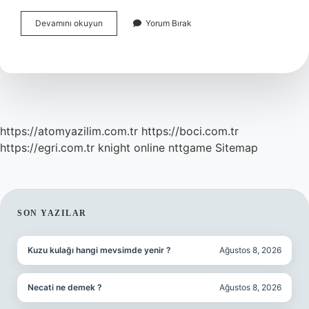
Anestezi
Devamını okuyun
Yorum Bırak
Teknikeri
Günde
Kaç
Saat
Çalışır
https://atomyazilim.com.tr
https://boci.com.tr
https://egri.com.tr
knight online
nttgame
Sitemap
SIDEBAR
SON YAZILAR
Kuzu kulağı hangi mevsimde yenir ?
Ağustos 8, 2026
Necati ne demek ?
Ağustos 8, 2026