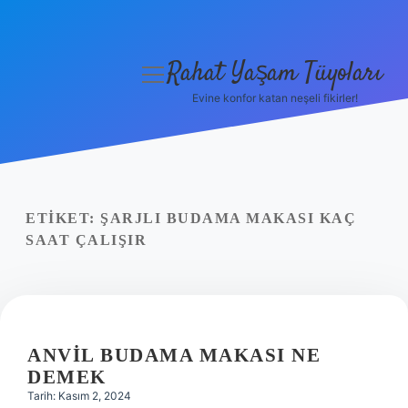
Rahat Yaşam Tüyoları
menüyü
aç
Evine konfor katan neşeli fikirler!
Anasayfa
Gizlilik Politikası
Yasal Uyarı
ETIKET:
ŞARJLI BUDAMA MAKASI KAÇ
SAAT ÇALIŞIR
Hakkımızda
ANVIL BUDAMA MAKASI NE
DEMEK
Tarih: Kasım 2, 2024