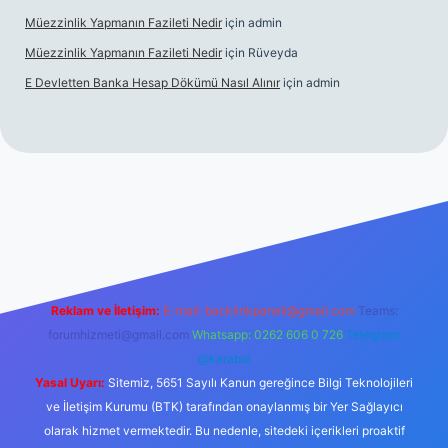
Müezzinlik Yapmanın Fazileti Nedir
için
admin
Müezzinlik Yapmanın Fazileti Nedir
için
Rüveyda
E Devletten Banka Hesap Dökümü Nasıl Alınır
için
admin
canlı maç izle
Reklam ve İletişim:
E-mail:
backlinkpaneli@gmail.com
Teams:
forumhizmeti@gmail.com
Whatsapp: 0262 606 0 726
Telegram:
@karabul
Yasal Uyarı:
Sitemiz, 5651 Sayılı Kanun gereğince Bilgi Teknolojileri
ve İletişim Kurumu (BTK) tarafından onaylanmış bir Yer Sağlayıcı
olarak hizmet vermektedir. Bu nedenle, sitedeki içerikleri proaktif