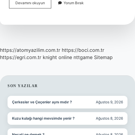
Anvil
Devamını okuyun
Yorum Bırak
Budama
Makası
Ne
Demek
https://atomyazilim.com.tr
https://boci.com.tr
https://egri.com.tr
knight online
nttgame
Sitemap
SIDEBAR
SON YAZILAR
Çerkesler ve Çeçenler aynı mıdır ?
Ağustos 9, 2026
Kuzu kulağı hangi mevsimde yenir ?
Ağustos 8, 2026
Necati ne demek ?
Ağustos 8, 2026