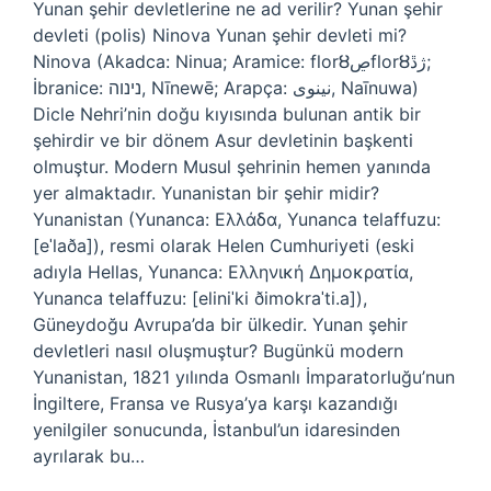
Yunan şehir devletlerine ne ad verilir? Yunan şehir
devleti (polis) Ninova Yunan şehir devleti mi?
Ninova (Akadca: Ninua; Aramice: florȢڝflorȢژڐ;
İbranice: נינוה, Nīnewē; Arapça: نينوى, Naīnuwa)
Dicle Nehri’nin doğu kıyısında bulunan antik bir
şehirdir ve bir dönem Asur devletinin başkenti
olmuştur. Modern Musul şehrinin hemen yanında
yer almaktadır. Yunanistan bir şehir midir?
Yunanistan (Yunanca: Ελλάδα, Yunanca telaffuzu:
[eˈlaða]), resmi olarak Helen Cumhuriyeti (eski
adıyla Hellas, Yunanca: Ελληνική Δημοκρατία,
Yunanca telaffuzu: [eliniˈki ðimokraˈti.a]),
Güneydoğu Avrupa’da bir ülkedir. Yunan şehir
devletleri nasıl oluşmuştur? Bugünkü modern
Yunanistan, 1821 yılında Osmanlı İmparatorluğu’nun
İngiltere, Fransa ve Rusya’ya karşı kazandığı
yenilgiler sonucunda, İstanbul’un idaresinden
ayrılarak bu…