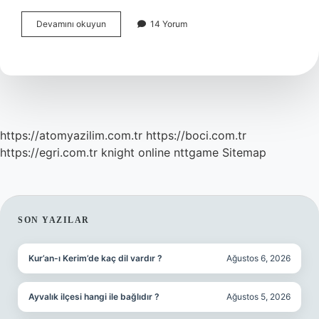
Yunan
Devamını okuyun
14 Yorum
Şehir
Devleti
Mi
https://atomyazilim.com.tr
https://boci.com.tr
https://egri.com.tr
knight online
nttgame
Sitemap
SIDEBAR
SON YAZILAR
Kur’an-ı Kerim’de kaç dil vardır ?
Ağustos 6, 2026
Ayvalık ilçesi hangi ile bağlıdır ?
Ağustos 5, 2026