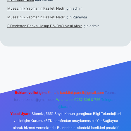
Müezzinlik Yapmanın Fazileti Nedir
için
admin
Müezzinlik Yapmanın Fazileti Nedir
için
Rüveyda
E Devletten Banka Hesap Dökümü Nasıl Alınır
için
admin
canlı maç izle
Reklam ve İletişim:
E-mail:
backlinkpaneli@gmail.com
Teams:
forumhizmeti@gmail.com
Whatsapp: 0262 606 0 726
Telegram:
@karabul
Yasal Uyarı:
Sitemiz, 5651 Sayılı Kanun gereğince Bilgi Teknolojileri
ve İletişim Kurumu (BTK) tarafından onaylanmış bir Yer Sağlayıcı
olarak hizmet vermektedir. Bu nedenle, sitedeki içerikleri proaktif