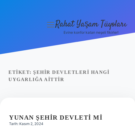
Rahat Yaşam Tüyoları
menüyü
aç
Evine konfor katan neşeli fikirler!
Anasayfa
Gizlilik Politikası
Yasal Uyarı
ETIKET:
ŞEHIR DEVLETLERI HANGI
UYGARLIĞA AITTIR
Hakkımızda
YUNAN ŞEHIR DEVLETI MI
Tarih: Kasım 2, 2024