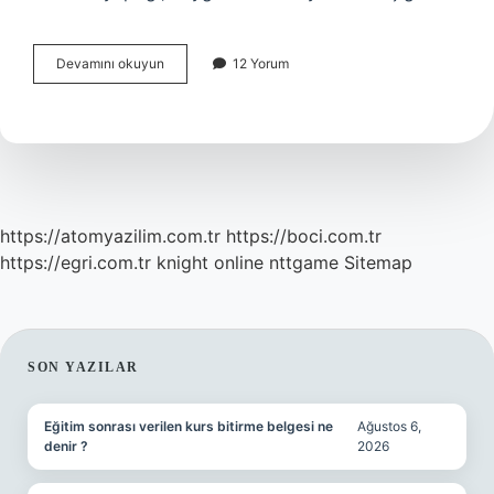
Sempozyum
Devamını okuyun
12 Yorum
Tek
Kişilik
Konuşma
Mıdır
https://atomyazilim.com.tr
https://boci.com.tr
https://egri.com.tr
knight online
nttgame
Sitemap
SIDEBAR
SON YAZILAR
Eğitim sonrası verilen kurs bitirme belgesi ne
Ağustos 6,
denir ?
2026