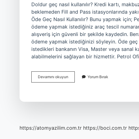
Doldur geç nasıl kullanılır? Kredi kartı, makb
beklemeden Fill and Pass istasyonlarında yakıt 
Öde Geç Nasıl Kullanılır? Bunu yapmak için; Pe
ödeme yapmak istediğiniz araç tescil numaranı
alışveriş için güvenli bir şekilde kaydedin. B
ödeme yapmak istediğinizi söyleyin. Öde geç n
istedikleri bankanın Visa, Master veya sanal k
alabilmelerini sağlayan bir hizmettir. Petrol O
Doldur
Devamını okuyun
Yorum Bırak
Geç
Uygulaması
Nasıl
Kullanılır
https://atomyazilim.com.tr
https://boci.com.tr
http