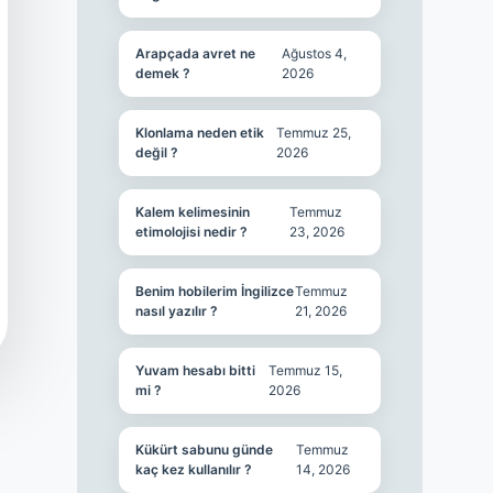
Arapçada avret ne
Ağustos 4,
demek ?
2026
Klonlama neden etik
Temmuz 25,
değil ?
2026
Kalem kelimesinin
Temmuz
etimolojisi nedir ?
23, 2026
Benim hobilerim İngilizce
Temmuz
nasıl yazılır ?
21, 2026
Yuvam hesabı bitti
Temmuz 15,
mi ?
2026
Kükürt sabunu günde
Temmuz
kaç kez kullanılır ?
14, 2026