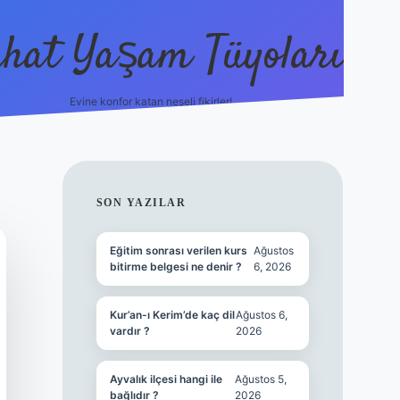
hat Yaşam Tüyoları
Evine konfor katan neşeli fikirler!
ilbet canlı maç
SIDEBAR
SON YAZILAR
Eğitim sonrası verilen kurs
Ağustos
bitirme belgesi ne denir ?
6, 2026
Kur’an-ı Kerim’de kaç dil
Ağustos 6,
vardır ?
2026
Ayvalık ilçesi hangi ile
Ağustos 5,
bağlıdır ?
2026