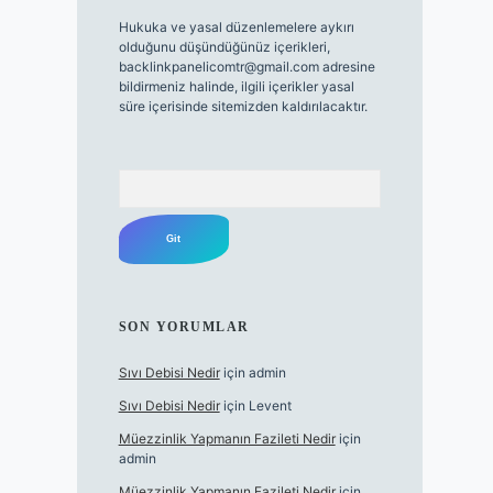
Hukuka ve yasal düzenlemelere aykırı
olduğunu düşündüğünüz içerikleri,
backlinkpanelicomtr@gmail.com
adresine
bildirmeniz halinde, ilgili içerikler yasal
süre içerisinde sitemizden kaldırılacaktır.
Arama
SON YORUMLAR
Sıvı Debisi Nedir
için
admin
Sıvı Debisi Nedir
için
Levent
Müezzinlik Yapmanın Fazileti Nedir
için
admin
Müezzinlik Yapmanın Fazileti Nedir
için