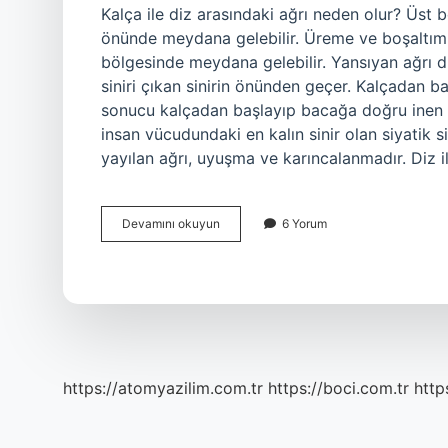
Kalça ile diz arasındaki ağrı neden olur? Üst be
önünde meydana gelebilir. Üreme ve boşaltım 
bölgesinde meydana gelebilir. Yansıyan ağrı d
siniri çıkan sinirin önünden geçer. Kalçadan ba
sonucu kalçadan başlayıp bacağa doğru inen siy
insan vücudundaki en kalın sinir olan siyatik 
yayılan ağrı, uyuşma ve karıncalanmadır. Diz 
Kalça
Devamını okuyun
6 Yorum
Ile
Diz
Arasındaki
Ağrı
Nedir
https://atomyazilim.com.tr
https://boci.com.tr
http