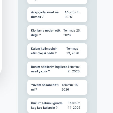
Arapçada avret ne
Ağustos 4,
demek ?
2026
Klonlama neden etik
Temmuz 25,
değil ?
2026
Kalem kelimesinin
Temmuz
etimolojisi nedir ?
23, 2026
Benim hobilerim İngilizce
Temmuz
nasıl yazılır ?
21, 2026
Yuvam hesabı bitti
Temmuz 15,
mi ?
2026
Kükürt sabunu günde
Temmuz
kaç kez kullanılır ?
14, 2026