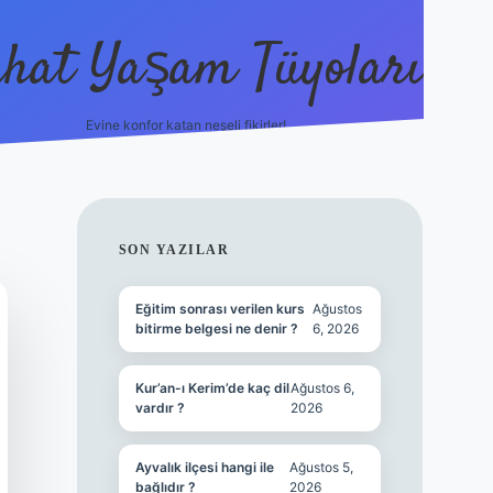
hat Yaşam Tüyoları
Evine konfor katan neşeli fikirler!
ilbet canlı maç
SIDEBAR
SON YAZILAR
Eğitim sonrası verilen kurs
Ağustos
bitirme belgesi ne denir ?
6, 2026
Kur’an-ı Kerim’de kaç dil
Ağustos 6,
vardır ?
2026
Ayvalık ilçesi hangi ile
Ağustos 5,
bağlıdır ?
2026