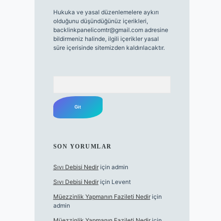
Hukuka ve yasal düzenlemelere aykırı
olduğunu düşündüğünüz içerikleri,
backlinkpanelicomtr@gmail.com
adresine
bildirmeniz halinde, ilgili içerikler yasal
süre içerisinde sitemizden kaldırılacaktır.
Arama
SON YORUMLAR
Sıvı Debisi Nedir
için
admin
Sıvı Debisi Nedir
için
Levent
Müezzinlik Yapmanın Fazileti Nedir
için
admin
Müezzinlik Yapmanın Fazileti Nedir
için