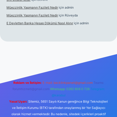
Müezzinlik Yapmanın Fazileti Nedir
için
admin
Müezzinlik Yapmanın Fazileti Nedir
için
Rüveyda
E Devletten Banka Hesap Dökümü Nasıl Alınır
için
admin
canlı maç izle
Reklam ve İletişim:
E-mail:
backlinkpaneli@gmail.com
Teams:
forumhizmeti@gmail.com
Whatsapp: 0262 606 0 726
Telegram:
@karabul
Yasal Uyarı:
Sitemiz, 5651 Sayılı Kanun gereğince Bilgi Teknolojileri
ve İletişim Kurumu (BTK) tarafından onaylanmış bir Yer Sağlayıcı
olarak hizmet vermektedir. Bu nedenle, sitedeki içerikleri proaktif