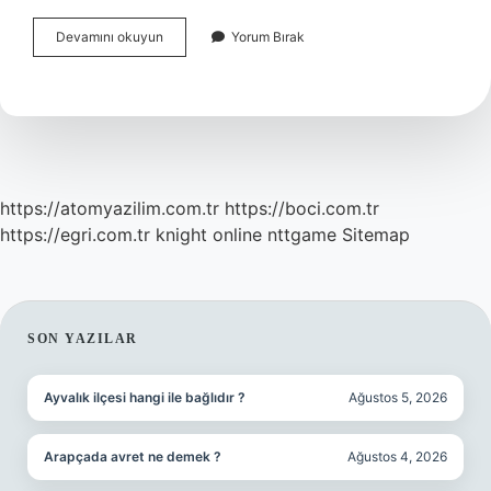
İStanbul
Devamını okuyun
Yorum Bırak
Suadiye
Hangi
Ilçeye
Bağlı
https://atomyazilim.com.tr
https://boci.com.tr
https://egri.com.tr
knight online
nttgame
Sitemap
SIDEBAR
SON YAZILAR
Ayvalık ilçesi hangi ile bağlıdır ?
Ağustos 5, 2026
Arapçada avret ne demek ?
Ağustos 4, 2026