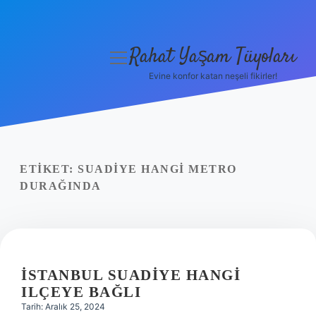
Rahat Yaşam Tüyoları
menüyü
aç
Evine konfor katan neşeli fikirler!
Anasayfa
Gizlilik Politikası
Yasal Uyarı
ETIKET:
SUADIYE HANGI METRO
DURAĞINDA
Hakkımızda
İSTANBUL SUADIYE HANGI
ILÇEYE BAĞLI
Tarih: Aralık 25, 2024