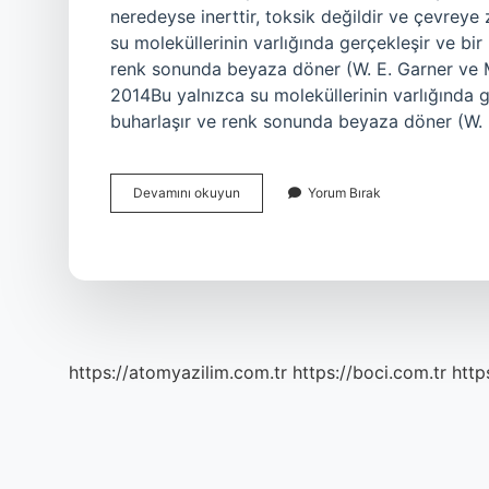
neredeyse inerttir, toksik değildir ve çevreye z
su moleküllerinin varlığında gerçekleşir ve bir
renk sonunda beyaza döner (W. E. Garner ve M
2014Bu yalnızca su moleküllerinin varlığında g
buharlaşır ve renk sonunda beyaza döner (W. 
Sodyum
Devamını okuyun
Yorum Bırak
Sülfat
Isıtılırsa
Ne
Olur
https://atomyazilim.com.tr
https://boci.com.tr
http