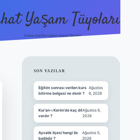
hat Yaşam Tüyoları
Evine konfor katan neşeli fikirler!
ilbet canlı maç i
SIDEBAR
SON YAZILAR
Eğitim sonrası verilen kurs
Ağustos
bitirme belgesi ne denir ?
6, 2026
Kur’an-ı Kerim’de kaç dil
Ağustos 6,
vardır ?
2026
Ayvalık ilçesi hangi ile
Ağustos 5,
bağlıdır ?
2026