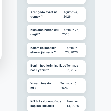
Arapçada avret ne
Ağustos 4,
demek ?
2026
Klonlama neden etik
Temmuz 25,
değil ?
2026
Kalem kelimesinin
Temmuz
etimolojisi nedir ?
23, 2026
Benim hobilerim İngilizce
Temmuz
nasıl yazılır ?
21, 2026
Yuvam hesabı bitti
Temmuz 15,
mi ?
2026
Kükürt sabunu günde
Temmuz
kaç kez kullanılır ?
14, 2026