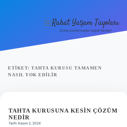
Rahat Yaşam Tüyoları
menüyü
aç
Evine konfor katan neşeli fikirler!
Anasayfa
Gizlilik Politikası
Yasal Uyarı
ETIKET:
TAHTA KURUSU TAMAMEN
NASIL YOK EDILIR
Hakkımızda
TAHTA KURUSUNA KESIN ÇÖZÜM
NEDIR
Tarih: Kasım 2, 2024