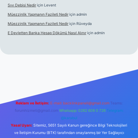
Sıvı Debisi Nedir
için
Levent
Müezzinlik Yapmanın Fazileti Nedir
için
admin
Müezzinlik Yapmanın Fazileti Nedir
için
Rüveyda
E Devletten Banka Hesap Dökümü Nasıl Alınır
için
admin
canlı maç izle
Reklam ve İletişim:
E-mail:
backlinkpaneli@gmail.com
Teams:
forumhizmeti@gmail.com
Whatsapp: 0262 606 0 726
Telegram:
@karabul
Yasal Uyarı:
Sitemiz, 5651 Sayılı Kanun gereğince Bilgi Teknolojileri
ve İletişim Kurumu (BTK) tarafından onaylanmış bir Yer Sağlayıcı