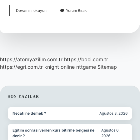
Tahta
Devamını okuyun
Yorum Bırak
Kurusuna
Kesin
Çözüm
Nedir
https://atomyazilim.com.tr
https://boci.com.tr
https://egri.com.tr
knight online
nttgame
Sitemap
SIDEBAR
SON YAZILAR
Necati ne demek ?
Ağustos 8, 2026
Eğitim sonrası verilen kurs bitirme belgesi ne
Ağustos 6,
denir ?
2026