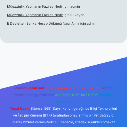
Müezzinlik Yapmanın Fazileti Nedir
için
admin
Müezzinlik Yapmanın Fazileti Nedir
için
Rüveyda
E Devletten Banka Hesap Dökümü Nasıl Alınır
için
admin
canlı maç izle
Reklam ve İletişim:
E-mail:
backlinkpaneli@gmail.com
Teams:
forumhizmeti@gmail.com
Whatsapp: 0262 606 0 726
Telegram:
@karabul
Yasal Uyarı:
Sitemiz, 5651 Sayılı Kanun gereğince Bilgi Teknolojileri
ve İletişim Kurumu (BTK) tarafından onaylanmış bir Yer Sağlayıcı
olarak hizmet vermektedir. Bu nedenle, sitedeki içerikleri proaktif