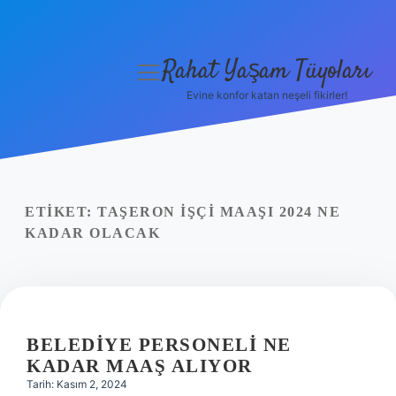
Rahat Yaşam Tüyoları
menüyü
aç
Evine konfor katan neşeli fikirler!
Anasayfa
Gizlilik Politikası
Yasal Uyarı
ETIKET:
TAŞERON IŞÇI MAAŞI 2024 NE
KADAR OLACAK
Hakkımızda
BELEDIYE PERSONELI NE
KADAR MAAŞ ALIYOR
Tarih: Kasım 2, 2024