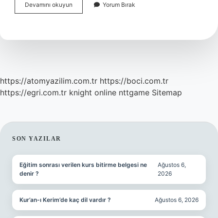
Belediye
Devamını okuyun
Yorum Bırak
Personeli
Ne
Kadar
Maaş
Alıyor
https://atomyazilim.com.tr
https://boci.com.tr
https://egri.com.tr
knight online
nttgame
Sitemap
SIDEBAR
SON YAZILAR
Eğitim sonrası verilen kurs bitirme belgesi ne
Ağustos 6,
denir ?
2026
Kur’an-ı Kerim’de kaç dil vardır ?
Ağustos 6, 2026