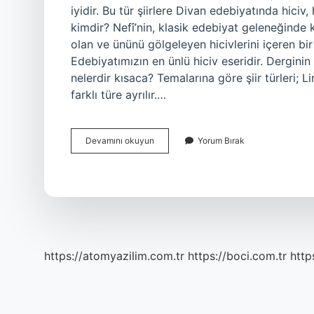
iyidir. Bu tür şiirlere Divan edebiyatında hiciv,
kimdir? Nefî’nin, klasik edebiyat geleneğinde
olan ve ününü gölgeleyen hicivlerini içeren bir 
Edebiyatımızın en ünlü hiciv eseridir. Derginin
nelerdir kısaca? Temalarına göre şiir türleri; L
farklı türe ayrılır.…
Yergi
Devamını okuyun
Yorum Bırak
Içerikli
Şiir
Nedir
https://atomyazilim.com.tr
https://boci.com.tr
http