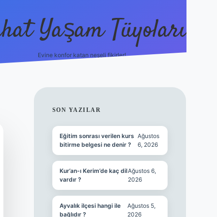
hat Yaşam Tüyoları
Evine konfor katan neşeli fikirler!
ilbet canlı m
SIDEBAR
SON YAZILAR
Eğitim sonrası verilen kurs
Ağustos
bitirme belgesi ne denir ?
6, 2026
Kur’an-ı Kerim’de kaç dil
Ağustos 6,
vardır ?
2026
Ayvalık ilçesi hangi ile
Ağustos 5,
bağlıdır ?
2026