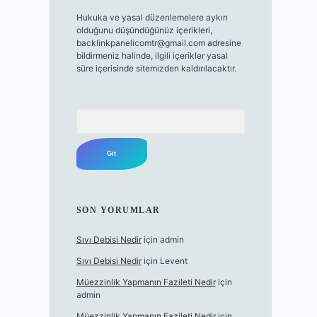
Hukuka ve yasal düzenlemelere aykırı
olduğunu düşündüğünüz içerikleri,
backlinkpanelicomtr@gmail.com
adresine
bildirmeniz halinde, ilgili içerikler yasal
süre içerisinde sitemizden kaldırılacaktır.
Arama
SON YORUMLAR
Sıvı Debisi Nedir
için
admin
Sıvı Debisi Nedir
için
Levent
Müezzinlik Yapmanın Fazileti Nedir
için
admin
Müezzinlik Yapmanın Fazileti Nedir
için