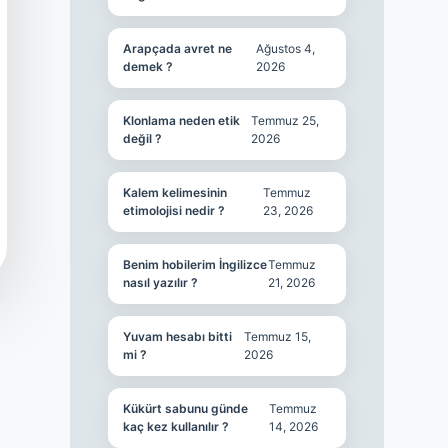
Arapçada avret ne
Ağustos 4,
demek ?
2026
Klonlama neden etik
Temmuz 25,
değil ?
2026
Kalem kelimesinin
Temmuz
etimolojisi nedir ?
23, 2026
Benim hobilerim İngilizce
Temmuz
nasıl yazılır ?
21, 2026
Yuvam hesabı bitti
Temmuz 15,
mi ?
2026
Kükürt sabunu günde
Temmuz
kaç kez kullanılır ?
14, 2026