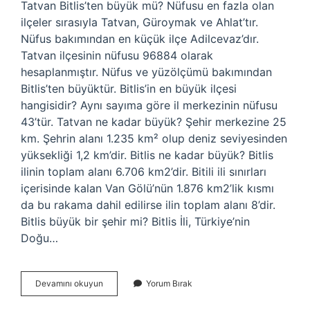
Tatvan Bitlis’ten büyük mü? Nüfusu en fazla olan
ilçeler sırasıyla Tatvan, Güroymak ve Ahlat’tır.
Nüfus bakımından en küçük ilçe Adilcevaz’dır.
Tatvan ilçesinin nüfusu 96884 olarak
hesaplanmıştır. Nüfus ve yüzölçümü bakımından
Bitlis’ten büyüktür. Bitlis’in en büyük ilçesi
hangisidir? Aynı sayıma göre il merkezinin nüfusu
43’tür. Tatvan ne kadar büyük? Şehir merkezine 25
km. Şehrin alanı 1.235 km² olup deniz seviyesinden
yüksekliği 1,2 km’dir. Bitlis ne kadar büyük? Bitlis
ilinin toplam alanı 6.706 km2’dir. Bitili ili sınırları
içerisinde kalan Van Gölü’nün 1.876 km2’lik kısmı
da bu rakama dahil edilirse ilin toplam alanı 8’dir.
Bitlis büyük bir şehir mi? Bitlis İli, Türkiye’nin
Doğu…
Bitlis
Devamını okuyun
Yorum Bırak
Mi
Büyük