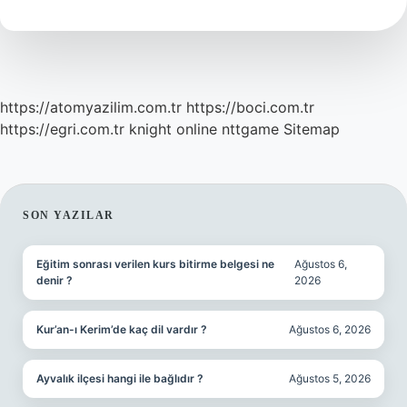
Tatvan
Mı
https://atomyazilim.com.tr
https://boci.com.tr
https://egri.com.tr
knight online
nttgame
Sitemap
SIDEBAR
SON YAZILAR
Eğitim sonrası verilen kurs bitirme belgesi ne
Ağustos 6,
denir ?
2026
Kur’an-ı Kerim’de kaç dil vardır ?
Ağustos 6, 2026
Ayvalık ilçesi hangi ile bağlıdır ?
Ağustos 5, 2026