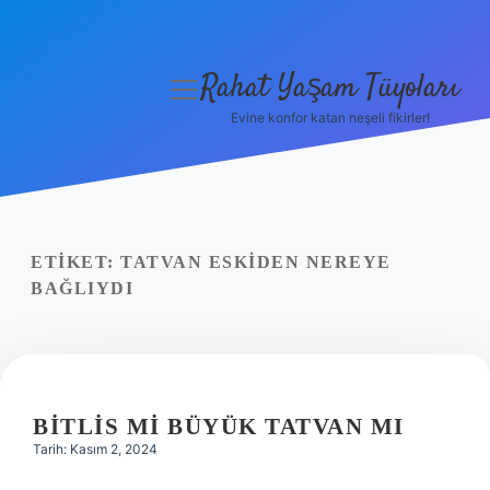
Rahat Yaşam Tüyoları
menüyü
aç
Evine konfor katan neşeli fikirler!
Anasayfa
Gizlilik Politikası
Yasal Uyarı
ETIKET:
TATVAN ESKIDEN NEREYE
BAĞLIYDI
Hakkımızda
BITLIS MI BÜYÜK TATVAN MI
Tarih: Kasım 2, 2024