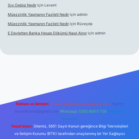
Sıvı Debisi Nedir
için
Levent
Müezzinlik Yapmanın Fazileti Nedir
için
admin
Müezzinlik Yapmanın Fazileti Nedir
için
Rüveyda
E Devletten Banka Hesap Dökümü Nasıl Alınır
için
admin
canlı maç izle
Reklam ve İletişim:
E-mail:
backlinkpaneli@gmail.com
Teams:
forumhizmeti@gmail.com
Whatsapp: 0262 606 0 726
Telegram:
@karabul
Yasal Uyarı:
Sitemiz, 5651 Sayılı Kanun gereğince Bilgi Teknolojileri
ve İletişim Kurumu (BTK) tarafından onaylanmış bir Yer Sağlayıcı