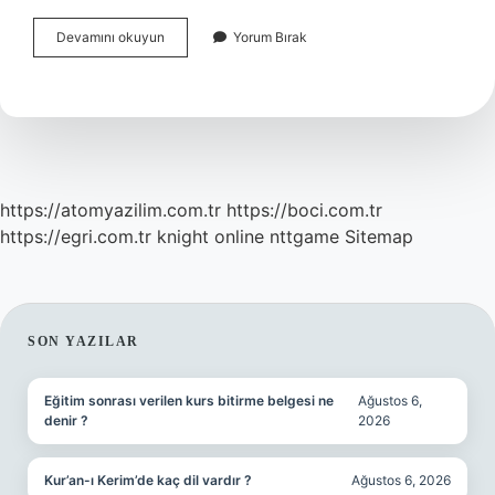
Hangisi
Devamını okuyun
Yorum Bırak
Özel
Boşanma
Sebepleri
https://atomyazilim.com.tr
https://boci.com.tr
https://egri.com.tr
knight online
nttgame
Sitemap
SIDEBAR
SON YAZILAR
Eğitim sonrası verilen kurs bitirme belgesi ne
Ağustos 6,
denir ?
2026
Kur’an-ı Kerim’de kaç dil vardır ?
Ağustos 6, 2026