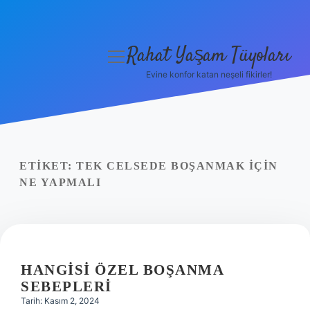
Rahat Yaşam Tüyoları
menüyü
aç
Evine konfor katan neşeli fikirler!
Anasayfa
Gizlilik Politikası
Yasal Uyarı
ETIKET:
TEK CELSEDE BOŞANMAK IÇIN
NE YAPMALI
Hakkımızda
HANGISI ÖZEL BOŞANMA
SEBEPLERI
Tarih: Kasım 2, 2024