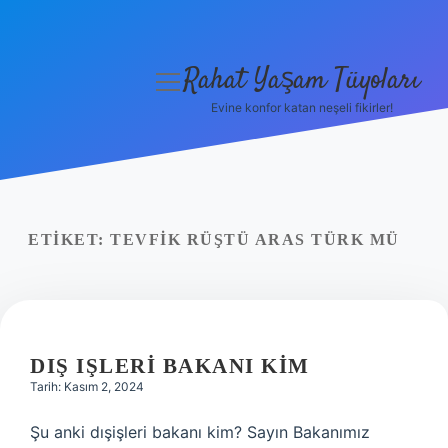
Rahat Yaşam Tüyoları
menüyü
aç
Evine konfor katan neşeli fikirler!
Anasayfa
Gizlilik Politikası
Yasal Uyarı
ETIKET:
TEVFIK RÜŞTÜ ARAS TÜRK MÜ
Hakkımızda
DIŞ IŞLERI BAKANI KIM
Tarih: Kasım 2, 2024
Şu anki dışişleri bakanı kim? Sayın Bakanımız