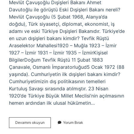
Mevlüt Çavuşoğlu Dışişleri Bakanı Ahmet
Davutoğlu ile görüştü Eski Dışişleri Bakanı nereli?
Mevlüt Çavuşoğlu (5 Şubat 1968, Alanya’da
doğdu), Türk siyasetçi, diplomat, ekonomist, iş
adamı ve eski Türkiye Dışişleri Bakanıdır. Türkiye’de
en uzun dışişleri bakanı kimdir? Tevfik Rüştü
Araselektor Mahallesi1920 – Muğla 1923 – İzmir
1927 – İzmir 1931 – İzmir 1935 – İzmirKişisel
BilgilerDoğum Tevfik Rüştü 11 Şubat 1883
Çanavale, Osmanlı İmparatorluğud5 Ocak 1972 (88
yaşında). Cumhuriyetin ilk dışişleri bakanı kimdir?
Cumhuriyetimizin dış politikasının temelleri
Kurtuluş Savaşı sırasında atılmıştır. 23 Nisan
1920’de Türkiye Büyük Millet Meclisi’nin açılmasının
hemen ardından ilk ulusal hükümetin…
Dış
Devamını okuyun
Yorum Bırak
Işleri
Bakanı