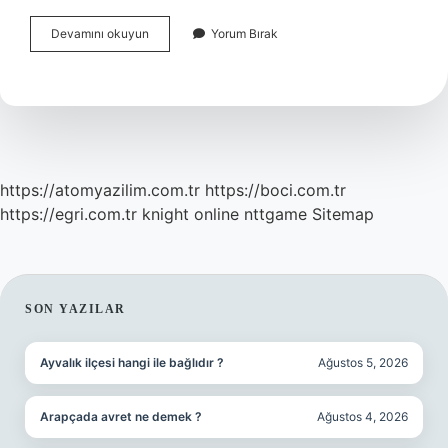
Yıldırım
Devamını okuyun
Yorum Bırak
Beyazıt
I
Kim
Esir
Aldı
https://atomyazilim.com.tr
https://boci.com.tr
https://egri.com.tr
knight online
nttgame
Sitemap
SIDEBAR
SON YAZILAR
Ayvalık ilçesi hangi ile bağlıdır ?
Ağustos 5, 2026
Arapçada avret ne demek ?
Ağustos 4, 2026