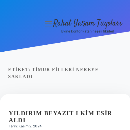
Rahat Yaşam Tüyoları
menüyü
aç
Evine konfor katan neşeli fikirler!
Anasayfa
Gizlilik Politikası
Yasal Uyarı
ETIKET:
TIMUR FILLERI NEREYE
SAKLADI
Hakkımızda
YILDIRIM BEYAZIT I KIM ESIR
ALDI
Tarih: Kasım 2, 2024