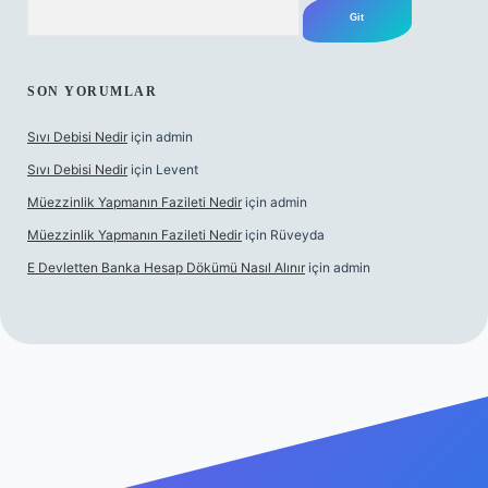
Arama
SON YORUMLAR
Sıvı Debisi Nedir
için
admin
Sıvı Debisi Nedir
için
Levent
Müezzinlik Yapmanın Fazileti Nedir
için
admin
Müezzinlik Yapmanın Fazileti Nedir
için
Rüveyda
E Devletten Banka Hesap Dökümü Nasıl Alınır
için
admin
nlı maç izle