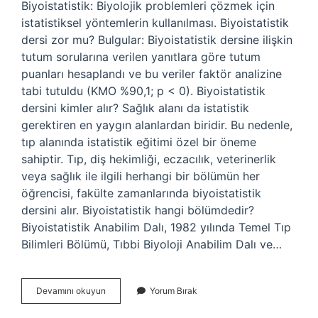
Biyoistatistik: Biyolojik problemleri çözmek için
istatistiksel yöntemlerin kullanılması. Biyoistatistik
dersi zor mu? Bulgular: Biyoistatistik dersine ilişkin
tutum sorularına verilen yanıtlara göre tutum
puanları hesaplandı ve bu veriler faktör analizine
tabi tutuldu (KMO %90,1; p < 0). Biyoistatistik
dersini kimler alır? Sağlık alanı da istatistik
gerektiren en yaygın alanlardan biridir. Bu nedenle,
tıp alanında istatistik eğitimi özel bir öneme
sahiptir. Tıp, diş hekimliği, eczacılık, veterinerlik
veya sağlık ile ilgili herhangi bir bölümün her
öğrencisi, fakülte zamanlarında biyoistatistik
dersini alır. Biyoistatistik hangi bölümdedir?
Biyoistatistik Anabilim Dalı, 1982 yılında Temel Tıp
Bilimleri Bölümü, Tıbbi Biyoloji Anabilim Dalı ve…
Biyoistatistik
Devamını okuyun
Yorum Bırak
Önemi
Nedir