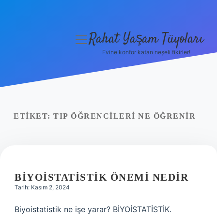
Rahat Yaşam Tüyoları
menüyü
aç
Evine konfor katan neşeli fikirler!
Anasayfa
Gizlilik Politikası
Yasal Uyarı
ETIKET:
TIP ÖĞRENCILERI NE ÖĞRENIR
Hakkımızda
BIYOISTATISTIK ÖNEMI NEDIR
Tarih: Kasım 2, 2024
Biyoistatistik ne işe yarar? BİYOİSTATİSTİK.