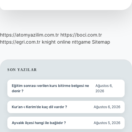
Demek
https://atomyazilim.com.tr
https://boci.com.tr
https://egri.com.tr
knight online
nttgame
Sitemap
SIDEBAR
SON YAZILAR
Eğitim sonrası verilen kurs bitirme belgesi ne
Ağustos 6,
denir ?
2026
Kur’an-ı Kerim’de kaç dil vardır ?
Ağustos 6, 2026
Ayvalık ilçesi hangi ile bağlıdır ?
Ağustos 5, 2026