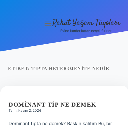
Rahat Yaşam Tüyoları
menüyü
aç
Evine konfor katan neşeli fikirler!
Anasayfa
Gizlilik Politikası
Yasal Uyarı
ETIKET:
TIPTA HETEROJENITE NEDIR
Hakkımızda
DOMINANT TIP NE DEMEK
Tarih: Kasım 2, 2024
Dominant tıpta ne demek? Baskın kalıtım Bu, bir