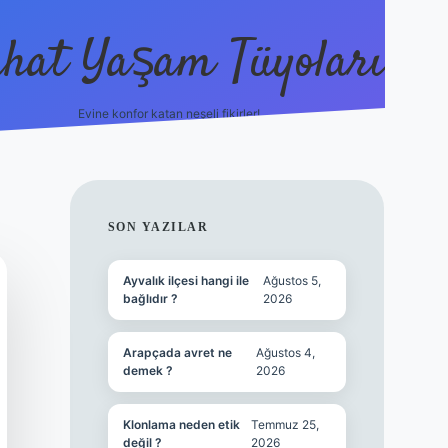
hat Yaşam Tüyoları
Evine konfor katan neşeli fikirler!
ilbet canlı maç i
SIDEBAR
SON YAZILAR
Ayvalık ilçesi hangi ile
Ağustos 5,
bağlıdır ?
2026
Arapçada avret ne
Ağustos 4,
demek ?
2026
Klonlama neden etik
Temmuz 25,
değil ?
2026