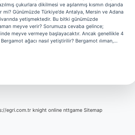
kazılmış çukurlara dikilmesi ve aşılanmış kısmın dışarıda
işir mi? Günümüzde Türkiye’de Antalya, Mersin ve Adana
civarında yetişmektedir. Bu bitki günümüzde
zaman meyve verir? Sorumuza cevaba gelince;
l içinde meyve vermeye başlayacaktır. Ancak genellikle 4
 Bergamot ağacı nasıl yetiştirilir? Bergamot ılıman,…
s://egri.com.tr
knight online
nttgame
Sitemap