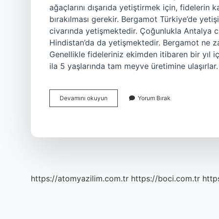
ağaçlarını dışarıda yetiştirmek için, fidelerin 
bırakılması gerekir. Bergamot Türkiye’de yet
civarında yetişmektedir. Çoğunlukla Antalya 
Hindistan’da da yetişmektedir. Bergamot ne 
Genellikle fideleriniz ekimden itibaren bir yı
ila 5 yaşlarında tam meyve üretimine ulaşırlar.
Bergamot
Devamını okuyun
Yorum Bırak
Saksıda
Yetişir
Mi
https://atomyazilim.com.tr
https://boci.com.tr
http