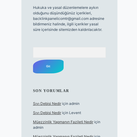
Hukuka ve yasal düzenlemelere aykırı
olduğunu düşündüğünüz içerikleri,
backlinkpanelicomtr@gmail.com
adresine
bildirmeniz halinde, ilgili içerikler yasal
süre içerisinde sitemizden kaldırılacaktır.
Arama
SON YORUMLAR
Sıvı Debisi Nedir
için
admin
Sıvı Debisi Nedir
için
Levent
Müezzinlik Yapmanın Fazileti Nedir
için
admin
Müezzinlik Yapmanın Fazileti Nedir
için