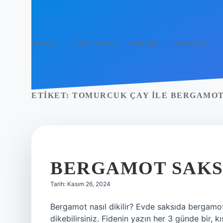
Anasayfa
Gizlilik Politikası
Yasal Uyarı
Hakkımızda
ETIKET:
TOMURCUK ÇAY ILE BERGAMOT
BERGAMOT SAKSI
Tarih: Kasım 26, 2024
Bergamot nasıl dikilir? Evde saksıda bergamot y
dikebilirsiniz. Fidenin yazın her 3 günde bir, 