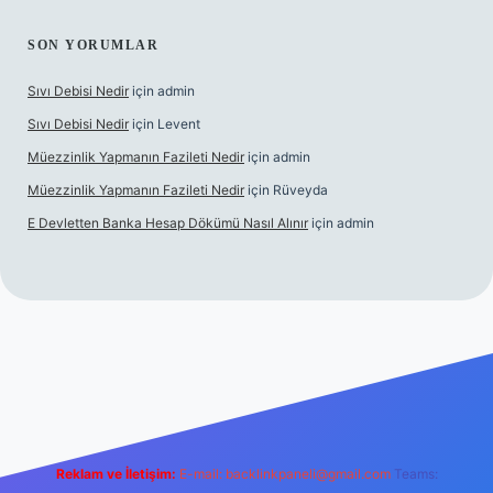
SON YORUMLAR
Sıvı Debisi Nedir
için
admin
Sıvı Debisi Nedir
için
Levent
Müezzinlik Yapmanın Fazileti Nedir
için
admin
Müezzinlik Yapmanın Fazileti Nedir
için
Rüveyda
E Devletten Banka Hesap Dökümü Nasıl Alınır
için
admin
anlı maç izle
Reklam ve İletişim:
E-mail:
backlinkpaneli@gmail.com
Teams: