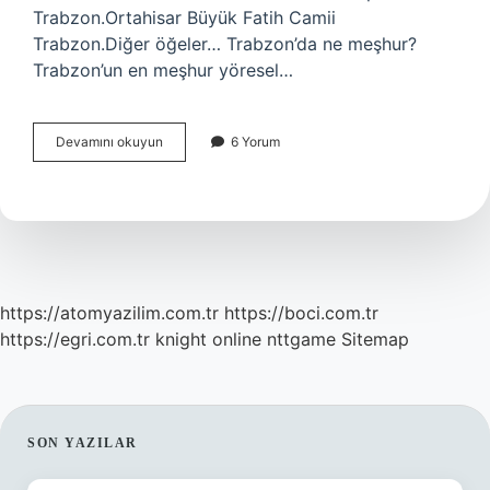
Trabzon.Ortahisar Büyük Fatih Camii
Trabzon.Diğer öğeler… Trabzon’da ne meşhur?
Trabzon’un en meşhur yöresel…
Trabzon
Devamını okuyun
6 Yorum
Merkezde
Neler
Var
https://atomyazilim.com.tr
https://boci.com.tr
https://egri.com.tr
knight online
nttgame
Sitemap
SIDEBAR
SON YAZILAR