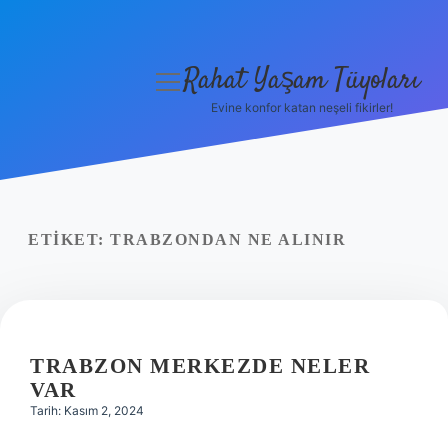
Rahat Yaşam Tüyoları
menüyü
aç
Evine konfor katan neşeli fikirler!
Anasayfa
Gizlilik Politikası
Yasal Uyarı
ETIKET:
TRABZONDAN NE ALINIR
Hakkımızda
TRABZON MERKEZDE NELER
VAR
Tarih: Kasım 2, 2024