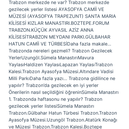
Trabzon merkezde ne var? Trabzon merkezde
gezilecek yerler listesi AYASOFYA CAMİİ VE
MÜZESİ (AYASOFYA TRAPEZUNT) SANTA MARIA
KİLİSESİ KIZLAR MANASTIRI.BOZTEPE.FORUM
TRABZON.KÜÇÜK AYVASIL AZİZ ANNA
KİLİSESİTRABZON MEYDANI PARKI.GÜLBAHAR
HATUN CAMİİ VE TÜRBESİDaha fazla makale…
Trabzonda nereleri gezmeli? Trabzon Gezilecek
YerlerUzungöl.Sümela ManastırıMavura
YaylasıHaldizen YaylasıLapazan YaylasıTrabzon
Kalesi.Trabzon Ayasofya Müzesi.Altındare Vadisi
Milli ParkıDaha fazla yazı… Trabzona gidilince ne
yapılır? Trabzon’da gezilecek en iyi yerler
Önerilerin nasıl seçildiğini öğreninSümela Manastırı
1. Trabzonda haftasonu ne yapılır? Trabzon
gezilecek yerler listesiSümela Manastırı
Trabzon.Gülbahar Hatun Türbesi Trabzon.Trabzon
Ayasofya Müzesi.Uzungöl Trabzon.Atatürk Konağı
ve Müzesi Trabzon.Trabzon Kalesi.Boztepe