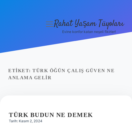
Rahat Yaşam Tüyoları
menüyü
aç
Evine konfor katan neşeli fikirler!
Anasayfa
Gizlilik Politikası
Yasal Uyarı
ETIKET:
TÜRK ÖĞÜN ÇALIŞ GÜVEN NE
ANLAMA GELIR
Hakkımızda
TÜRK BUDUN NE DEMEK
Tarih: Kasım 2, 2024