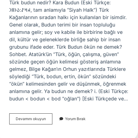
Türk budun nedir? Kara Budun (Eski Türkçe:
𐰴𐰺𐰀:𐰉𐰆𐰑𐰣, tam anlamıyla “Siyah Halk”) Türk
Kağanlarının sıradan halkı için kullanılan bir isimdir.
Genel olarak, Budun terimi bir insan topluluğu
anlamına gelir; soy ve kabile ile birbirine bağlı ve
dil, kültür ve geleneklerde birliğe sahip bir insan
grubunu ifade eder. Türk Budun ökün ne demek?
Sohbet. Atatürk’ün “Türk, öğün, çalışma, güven”
sözünde geçen öğün kelimesi gösteriş anlamına
gelmez, Bilge Kağan’ın Orhun yazıtlarında Türklere
söylediği “Türk, bodun, ertin, ökün” sözündeki
“ökün” kelimesinden gelir ve düşünmek, öğrenmek
anlamına gelir. Ya budun ne demek? i. (Eski Türkçe:
budun < bodun < bod "oğlan") [Eski Türkçede ve…
Türk
Devamını okuyun
Yorum Bırak
Budun
Ne
Demek