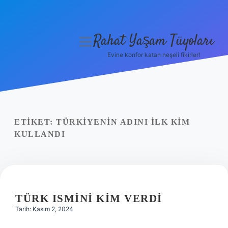
Rahat Yaşam Tüyoları
menüyü
aç
Evine konfor katan neşeli fikirler!
Anasayfa
Gizlilik Politikası
Yasal Uyarı
ETIKET:
TÜRKIYENIN ADINI ILK KIM
KULLANDI
Hakkımızda
TÜRK ISMINI KIM VERDI
Tarih: Kasım 2, 2024