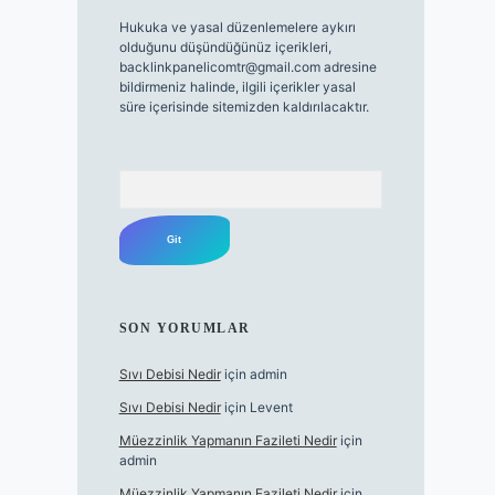
Hukuka ve yasal düzenlemelere aykırı
olduğunu düşündüğünüz içerikleri,
backlinkpanelicomtr@gmail.com
adresine
bildirmeniz halinde, ilgili içerikler yasal
süre içerisinde sitemizden kaldırılacaktır.
Arama
SON YORUMLAR
Sıvı Debisi Nedir
için
admin
Sıvı Debisi Nedir
için
Levent
Müezzinlik Yapmanın Fazileti Nedir
için
admin
Müezzinlik Yapmanın Fazileti Nedir
için