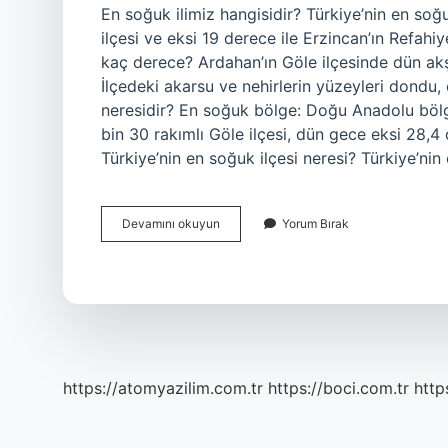
En soğuk ilimiz hangisidir? Türkiye’nin en soğ
ilçesi ve eksi 19 derece ile Erzincan’ın Refahiy
kaç derece? Ardahan’ın Göle ilçesinde dün akşa
İlçedeki akarsu ve nehirlerin yüzeyleri dondu,
neresidir? En soğuk bölge: Doğu Anadolu böl
bin 30 rakımlı Göle ilçesi, dün gece eksi 28,4
Türkiye’nin en soğuk ilçesi neresi? Türkiye’nin
Türkiyenin
Devamını okuyun
Yorum Bırak
En
Soğuk
Ilçesi
Neresidir
https://atomyazilim.com.tr
https://boci.com.tr
http