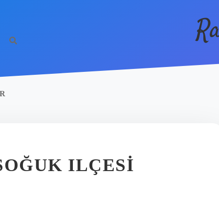
Ra
IR
SOĞUK ILÇESI