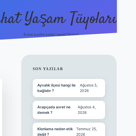
hat Yaşam Tüyoları
Evine konfor katan neşeli fikirler!
ilbet canlı maç i
SIDEBAR
SON YAZILAR
Ayvalık ilçesi hangi ile
Ağustos 5,
bağlıdır ?
2026
Arapçada avret ne
Ağustos 4,
demek ?
2026
Klonlama neden etik
Temmuz 25,
değil ?
2026